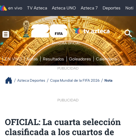
en vivo
TV Azteca
Azteca UNO
Azteca 7
Deportes
Notic
EN VIVO
Notas
Resultados
Goleadores
Calendario
PUBLICIDAD
Azteca Deportes
Copa Mundial de la FIFA 2026
Nota
PUBLICIDAD
OFICIAL: La cuarta selección
clasificada a los cuartos de