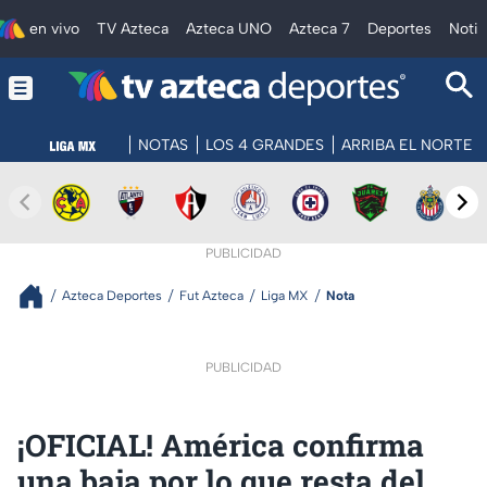
en vivo
TV Azteca
Azteca UNO
Azteca 7
Deportes
Notic
NOTAS
LOS 4 GRANDES
ARRIBA EL NORTE
PUBLICIDAD
Azteca Deportes
Fut Azteca
Liga MX
Nota
PUBLICIDAD
¡OFICIAL! América confirma
una baja por lo que resta del