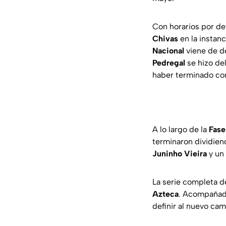
Con horarios por defi
Chivas
en la instanc
Nacional
viene de d
Pedregal
se hizo del
haber terminado co
A lo largo de la
Fase
terminaron dividien
Juninho Vieira
y un
La serie completa d
Azteca
. Acompañado 
definir al nuevo ca