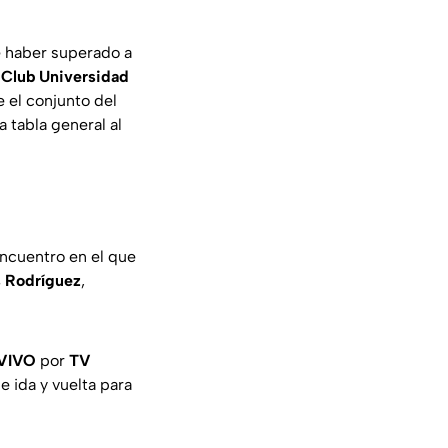
 haber superado a
l
Club
Universidad
e el conjunto del
a tabla general al
encuentro en el que
s Rodríguez
,
VIVO
por
TV
e ida y vuelta para