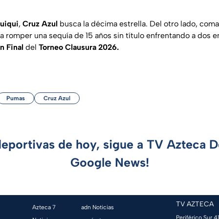
uiqui
,
Cruz Azul
busca la décima estrella. Del otro lado, co
 romper una sequía de 15 años sin título enfrentando a dos 
n Final
del
Torneo Clausura 2026.
Pumas
Cruz Azul
deportivas de hoy, sigue a TV Azteca 
Google News!
TV AZTECA
Azteca 7
adn Noticias
Periférico Sur 41