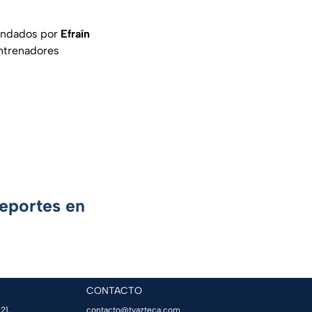
mandados por
Efraín
entrenadores
Deportes en
CONTACTO
21,
contacto@tvazteca.com