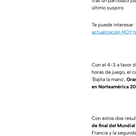
tras un partidazo ju
último suspiro.
Te puede interesar:
actualización HOY t
Con el 4-3 a favor 
horas de juego, el c
'Bajita la mano',
Gran
en Norteamérica 20
Con estos dos resu
de final del Mundia
Francia y la segund