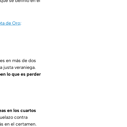
que se definió en el
ota de Oro;
oles en más de dos
a justa veraniega.
ben lo que es perder
as en los cuartos
uelazo contra
ás en el certamen.