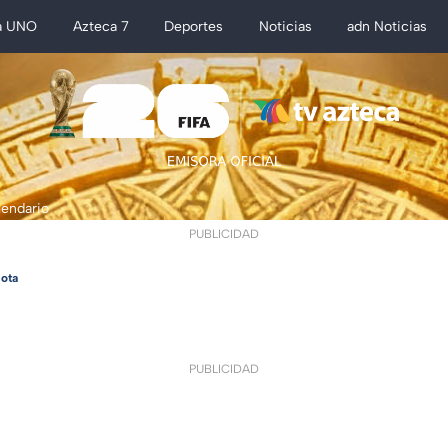
a UNO
Azteca 7
Deportes
Noticias
adn Noticias
lendario
PUBLICIDAD
ota
PUBLICIDAD