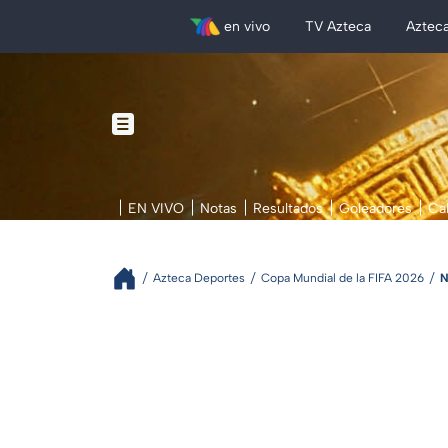
en vivo
TV Azteca
Aztec
EN VIVO
Notas
Resultados
Goleadores
Ca
Azteca Deportes
Copa Mundial de la FIFA 2026
N