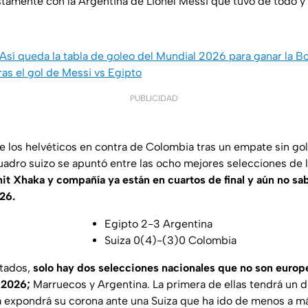
stamente con la Argentina de Lionel Messi que tuvo de todo y 
Así queda la tabla de goleo del Mundial 2026 para ganar la B
ras el gol de Messi vs Egipto
PUBLICIDAD
de los helvéticos en contra de Colombia tras un empate sin g
uadro suizo se apuntó entre las ocho mejores selecciones de l
it Xhaka y compañía ya están en cuartos de final y aún no sa
26.
Egipto 2-3 Argentina
Suiza 0(4)-(3)0 Colombia
ltados,
solo hay dos selecciones nacionales que no son europe
l 2026;
Marruecos y Argentina. La primera de ellas tendrá un d
a expondrá su corona ante una Suiza que ha ido de menos a m