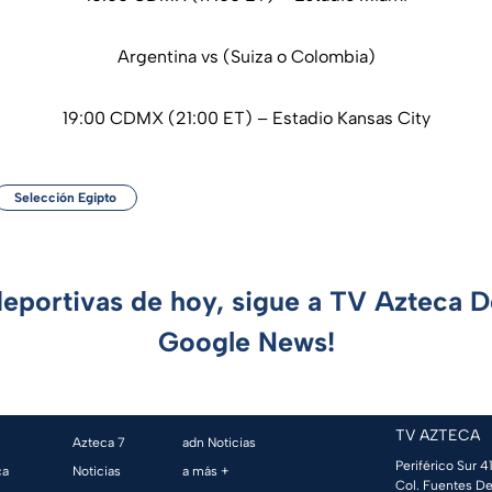
Argentina vs (Suiza o Colombia)
19:00 CDMX (21:00 ET) – Estadio Kansas City
Selección Egipto
deportivas de hoy, sigue a TV Azteca 
Google News!
TV AZTECA
Azteca 7
adn Noticias
Periférico Sur 41
ca
Noticias
a más +
Col. Fuentes De