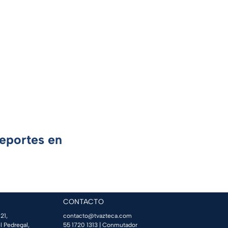
Deportes en
CONTACTO
21,
contacto@tvazteca.com
l Pedregal,
55 1720 1313
| Conmutador