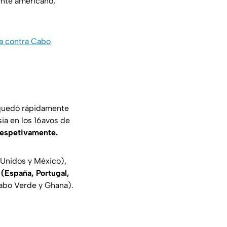
ente americano,
ja contra Cabo
 quedó rápidamente
ia en los 16avos de
respetivamente.
 Unidos y México),
(España, Portugal,
abo Verde y Ghana).