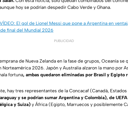
 Salah.
Con esta noticia, solo quedan combinados del contin
 aunque hoy se podrían despedir Cabo Verde y Ghana.
VÍDEO: El gol de Lionel Messi que pone a Argentina en venta
 de final del Mundial 2026
PUBLICIDAD
 temprana de Nueva Zelanda en la fase de grupos, Oceanía se
n Norteamérica 2026. Japón y Australia alzaron la mano por As
mala fortuna
, ambas quedaron eliminadas por Brasil y Egipto 
e, hay tres representantes de la Concacaf (Canadá, Estados
Paraguay y se podrían sumar Argentina y Colombia), de UEFA 
élgica y Suiza)
y África (Egipto, Marruecos y posiblemente C