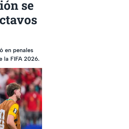
ión se
octavos
yó en penales
e la FIFA 2026.