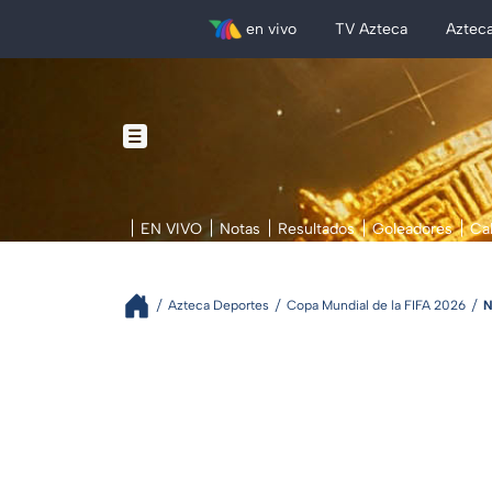
en vivo
TV Azteca
Aztec
EN VIVO
Notas
Resultados
Goleadores
Ca
Azteca Deportes
Copa Mundial de la FIFA 2026
N