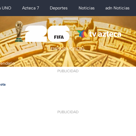
a UNO
Azteca 7
Deportes
Noticias
adn Noticias
lendario
PUBLICIDAD
ota
PUBLICIDAD