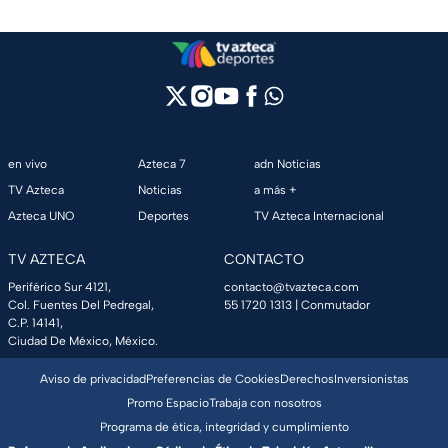
en vivo
Azteca 7
adn Noticias
TV Azteca
Noticias
a más +
Azteca UNO
Deportes
TV Azteca Internacional
TV AZTECA
CONTACTO
Periférico Sur 4121,
contacto@tvazteca.com
Col. Fuentes Del Pedregal,
55 1720 1313
| Conmutador
C.P. 14141,
Ciudad De México, México.
Aviso de privacidad
Preferencias de Cookies
Derechos
Inversionistas
Promo Espacio
Trabaja con nosotros
Programa de ética, integridad y cumplimiento