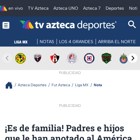
en vivo
TV Azteca
Azteca UNO
Azteca 7
Deportes
Notic
NOTAS
LOS 4 GRANDES
ARRIBA EL NORTE
PUBLICIDAD
Azteca Deportes
Fut Azteca
Liga MX
Nota
PUBLICIDAD
¡Es de familia! Padres e hijos
que le han anotado al América