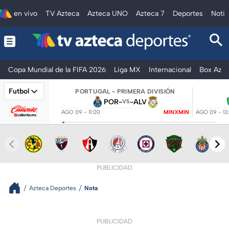
en vivo
TV Azteca
Azteca UNO
Azteca 7
Deportes
Notic
Copa Mundial de la FIFA 2026
Liga MX
Internacional
Box Azte
Futbol
PORTUGAL - PRIMERA DIVISIÓN
POR
-
-
ALV
VS
AGO 09 - 11:00
MINXMIN
AGO 09 - 13
PUBLICIDAD
Azteca Deportes
Nota
PUBLICIDAD