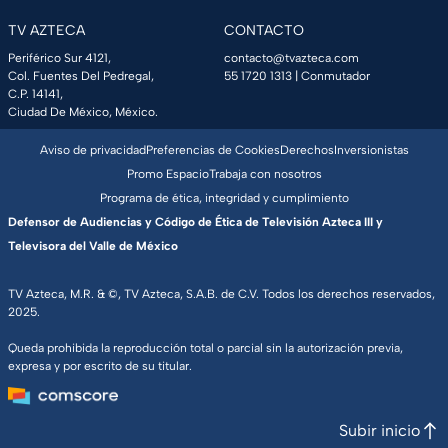
TV AZTECA
CONTACTO
Periférico Sur 4121,
contacto@tvazteca.com
Col. Fuentes Del Pedregal,
55 1720 1313
| Conmutador
C.P. 14141,
Ciudad De México, México.
Aviso de privacidad
Preferencias de Cookies
Derechos
Inversionistas
Promo Espacio
Trabaja con nosotros
Programa de ética, integridad y cumplimiento
Defensor de Audiencias y Código de Ética de Televisión Azteca III y
Televisora del Valle de México
TV Azteca, M.R. & ©, TV Azteca, S.A.B. de C.V. Todos los derechos reservados,
2025.
Queda prohibida la reproducción total o parcial sin la autorización previa,
expresa y por escrito de su titular.
Subir inicio