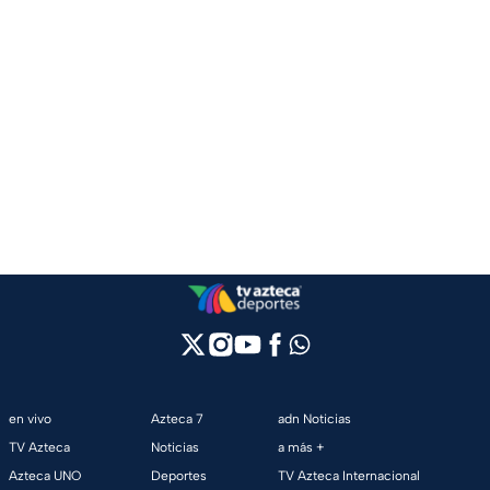
en vivo
Azteca 7
adn Noticias
TV Azteca
Noticias
a más +
Azteca UNO
Deportes
TV Azteca Internacional