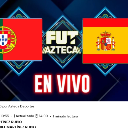
VO por Azteca Deportes.
 10:55
| Actualizado 🕑 14:00
1 minuto lectura
TÍNEZ RUBIO
BRIEL MARTÍNEZ RUBIO