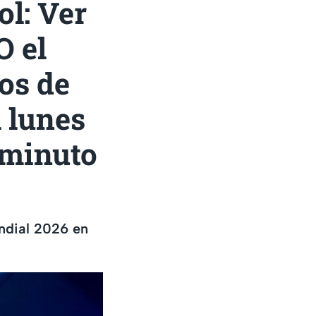
l: Ver
 el
os de
l lunes
 minuto
undial 2026 en