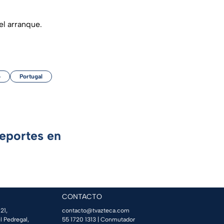
el arranque.
o
Portugal
Deportes en
CONTACTO
21,
contacto@tvazteca.com
l Pedregal,
55 1720 1313
| Conmutador