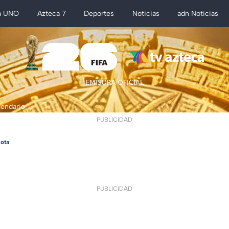
a UNO
Azteca 7
Deportes
Noticias
adn Noticias
lendario
PUBLICIDAD
ota
PUBLICIDAD