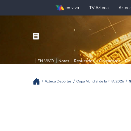
en vivo
TV Azteca
Aztec
EN VIVO
Notas
Resultados
Goleadores
Ca
Azteca Deportes
Copa Mundial de la FIFA 2026
N