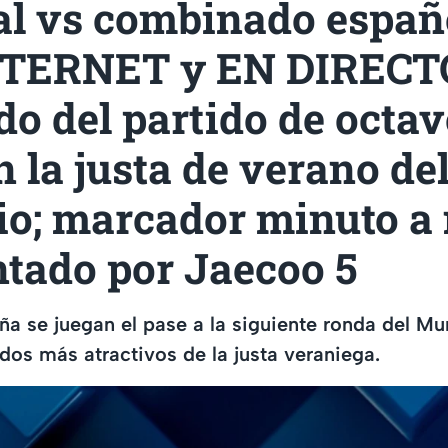
al vs combinado españo
TERNET y EN DIRECTO
do del partido de octav
n la justa de verano de
lio; marcador minuto a
ntado por Jaecoo 5
ña se juegan el pase a la siguiente ronda del M
idos más atractivos de la justa veraniega.