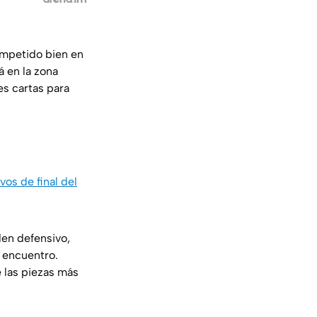
ompetido bien en
á en la zona
s cartas para
os de final del
den defensivo,
l encuentro.
e las piezas más