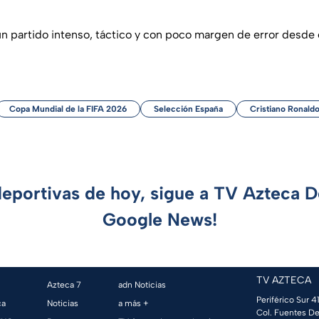
n partido intenso, táctico y con poco margen de error desde 
Copa Mundial de la FIFA 2026
Selección España
Cristiano Ronald
deportivas de hoy, sigue a TV Azteca 
Google News!
TV AZTECA
Azteca 7
adn Noticias
Periférico Sur 41
ca
Noticias
a más +
Col. Fuentes De