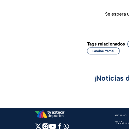
Se espera u
Tags relacionados
Lamine Yamal
¡Noticias 
en vivo
TV Azte