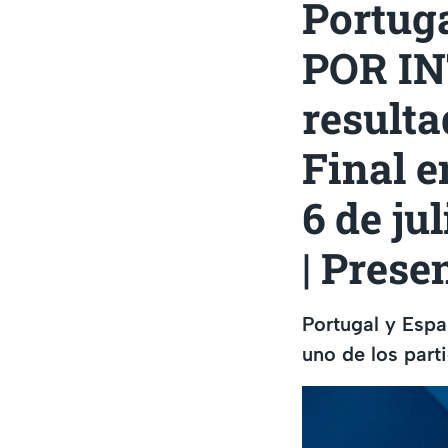
Portug
POR IN
resulta
Final e
6 de ju
| Prese
Portugal y Espa
uno de los part