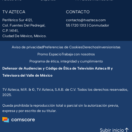
TV AZTECA
CONTACTO
Periférico Sur 4121,
contacto@tvazteca.com
Col. Fuentes Del Pedregal,
55 1720 1313
| Conmutador
C.P. 14141,
Ciudad De México, México.
Aviso de privacidad
Preferencias de Cookies
Derechos
Inversionistas
Promo Espacio
Trabaja con nosotros
Programa de ética, integridad y cumplimiento
Defensor de Audiencias y Código de Ética de Televisión Azteca III y
Televisora del Valle de México
TV Azteca, M.R. & ©, TV Azteca, S.A.B. de C.V. Todos los derechos reservados,
2025.
Queda prohibida la reproducción total o parcial sin la autorización previa,
expresa y por escrito de su titular.
Subir inicio