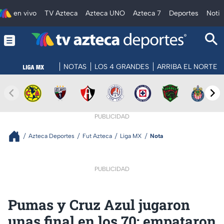
en vivo
TV Azteca
Azteca UNO
Azteca 7
Deportes
Notic
NOTAS
LOS 4 GRANDES
ARRIBA EL NORTE
PUBLICIDAD
Azteca Deportes
Fut Azteca
Liga MX
Nota
PUBLICIDAD
Pumas y Cruz Azul jugaron
unas final en los 70; empataron