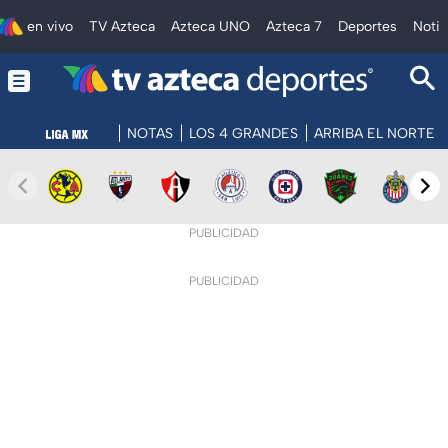
en vivo
TV Azteca
Azteca UNO
Azteca 7
Deportes
Notic
NOTAS
LOS 4 GRANDES
ARRIBA EL NORTE
PUBLICIDAD
PUBLICIDAD