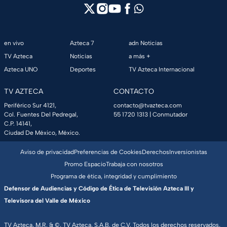
en vivo
Azteca 7
adn Noticias
TV Azteca
Noticias
a más +
Azteca UNO
Deportes
TV Azteca Internacional
TV AZTECA
CONTACTO
Periférico Sur 4121,
contacto@tvazteca.com
Col. Fuentes Del Pedregal,
55 1720 1313
| Conmutador
C.P. 14141,
Ciudad De México, México.
Aviso de privacidad
Preferencias de Cookies
Derechos
Inversionistas
Promo Espacio
Trabaja con nosotros
Programa de ética, integridad y cumplimiento
Defensor de Audiencias y Código de Ética de Televisión Azteca III y
Televisora del Valle de México
TV Azteca, M.R. & ©, TV Azteca, S.A.B. de C.V. Todos los derechos reservados,