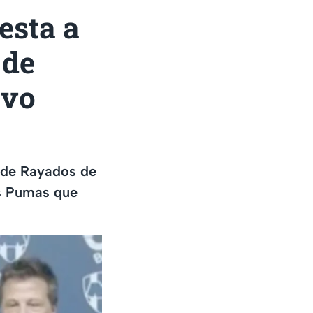
esta a
 de
evo
 de Rayados de
os Pumas que