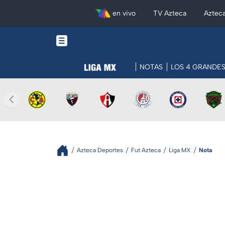
en vivo
TV Azteca
Aztec
NOTAS
LOS 4 GRANDE
Azteca Deportes
Fut Azteca
Liga MX
Nota