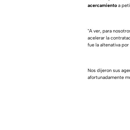
acercamiento
a pet
"A ver, para nosotr
acelerar la contrata
fue la altenativa p
Nos dijeron sus age
afortunadamente muy