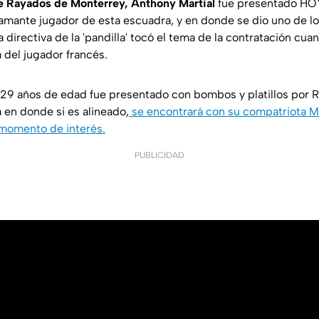
de Rayados de Monterrey, Anthony Martial
fue presentado HOY
amante jugador de esta escuadra, y en donde se dio uno de 
 directiva de la 'pandilla' tocó el tema de la contratación c
del jugador francés.
 29 años de edad fue presentado con bombos y platillos por R
 en donde si es alineado,
se encontrará con su compatriota M
 momento de interés.
PUBLICIDAD