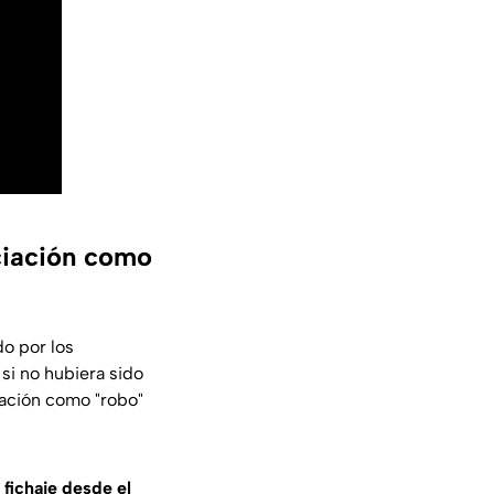
ciación como
o por los
 si no hubiera sido
tación como "robo"
 fichaje desde el