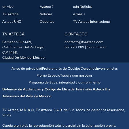
en vivo
Azteca 7
adn Noticias
TV Azteca
Noticias
a más +
Azteca UNO
Deportes
TV Azteca Internacional
TV AZTECA
CONTACTO
Periférico Sur 4121,
contacto@tvazteca.com
Col. Fuentes Del Pedregal,
55 1720 1313
| Conmutador
C.P. 14141,
Ciudad De México, México.
Aviso de privacidad
Preferencias de Cookies
Derechos
Inversionistas
Promo Espacio
Trabaja con nosotros
Programa de ética, integridad y cumplimiento
Defensor de Audiencias y Código de Ética de Televisión Azteca III y
Televisora del Valle de México
TV Azteca, M.R. & ©, TV Azteca, S.A.B. de C.V. Todos los derechos reservados,
2025.
Queda prohibida la reproducción total o parcial sin la autorización previa,