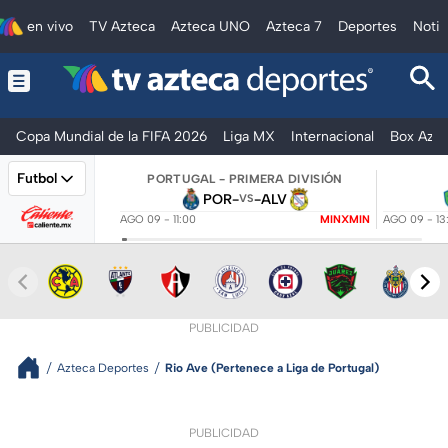
en vivo
TV Azteca
Azteca UNO
Azteca 7
Deportes
Notic
Copa Mundial de la FIFA 2026
Liga MX
Internacional
Box Azte
Futbol
PORTUGAL - PRIMERA DIVISIÓN
POR
-
-
ALV
VS
AGO 09 - 11:00
MINXMIN
AGO 09 - 13
PUBLICIDAD
Azteca Deportes
Rio Ave (Pertenece a Liga de Portugal)
PUBLICIDAD