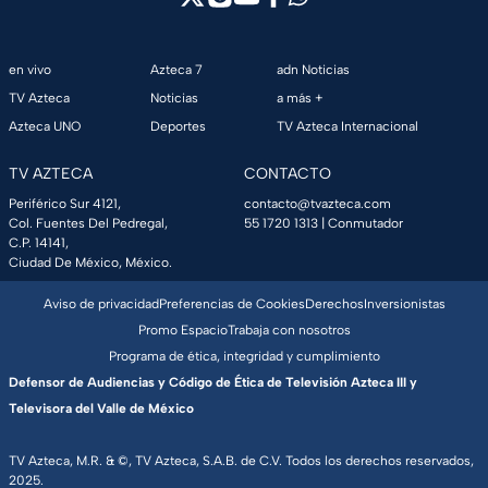
en vivo
Azteca 7
adn Noticias
TV Azteca
Noticias
a más +
Azteca UNO
Deportes
TV Azteca Internacional
TV AZTECA
CONTACTO
Periférico Sur 4121,
contacto@tvazteca.com
Col. Fuentes Del Pedregal,
55 1720 1313
| Conmutador
C.P. 14141,
Ciudad De México, México.
Aviso de privacidad
Preferencias de Cookies
Derechos
Inversionistas
Promo Espacio
Trabaja con nosotros
Programa de ética, integridad y cumplimiento
Defensor de Audiencias y Código de Ética de Televisión Azteca III y
Televisora del Valle de México
TV Azteca, M.R. & ©, TV Azteca, S.A.B. de C.V. Todos los derechos reservados,
2025.