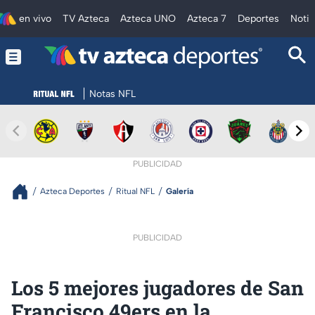
en vivo
TV Azteca
Azteca UNO
Azteca 7
Deportes
Notic
Notas NFL
PUBLICIDAD
Azteca Deportes
Ritual NFL
Galería
PUBLICIDAD
Los 5 mejores jugadores de San
Francisco 49ers en la