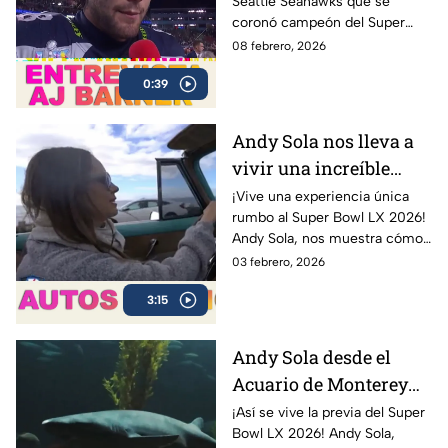
Seattle Seahawks que se
Seahawks
coronó campeón del Super
Bowl LX tras la victoria ante los
08 febrero, 2026
New England Patriots.
0:39
Andy Sola nos lleva a
vivir una increíble
experiencia en un Bel
¡Vive una experiencia única
rumbo al Super Bowl LX 2026!
Air 1954 | Sola al Super
Andy Sola, nos muestra cómo
Bowl
se vive la previa del Super
03 febrero, 2026
Bowl desde otra perspectiva:
3:15
en un clásico Bel Air 1954
Convertible.
Andy Sola desde el
Acuario de Monterey
rumbo al Super Bowl |
¡Así se vive la previa del Super
Bowl LX 2026! Andy Sola,
Sola al Super Bowl