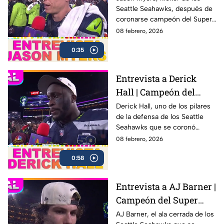
Seattle Seahawks, después de
Seahawks
coronarse campeón del Super
Bowl LX .
08 febrero, 2026
0:35
Entrevista a Derick
Hall | Campeón del
Super Bowl LX con los
Derick Hall, uno de los pilares
de la defensa de los Seattle
Seahawks
Seahawks que se coronó
campeón del Super Bowl LX 🏆
08 febrero, 2026
después de una sólida
0:58
actuación colectiva ante los
New England Patriots en el
Levi’s Stadium
Entrevista a AJ Barner |
Campeón del Super
Bowl LX con los
AJ Barner, el ala cerrada de los