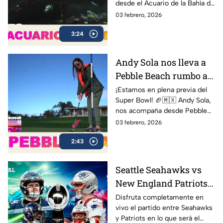
desde el Acuario de la Bahía de
Monterey, compartiendo sus
03 febrero, 2026
impresiones y mostrando
3:24
cómo se vive la cuenta
regresiva rumbo al gran duelo
entre Seattle Seahawks y New
Andy Sola nos lleva a
England Patriots.
Pebble Beach rumbo al
Super Bow | Sola al
¡Estamos en plena previa del
Super Bowl! 🏈🇲🇽 Andy Sola,
Super Bowl
nos acompaña desde Pebble
Beach, compartiendo cómo se
03 febrero, 2026
vive la cuenta regresiva rumbo
2:43
al Super Bowl LX, el evento
más esperado de la NFL
Seattle Seahawks vs
New England Patriots
ver EN VIVO y GRATIS
Disfruta completamente en
vivo el partido entre Seahawks
Super Bowl LX 2026,
y Patriots en lo que será el