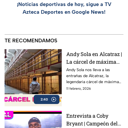
¡Noticias deportivas de hoy, sigue a TV
Azteca Deportes en Google News!
TE RECOMENDAMOS
Andy Sola en Alcatraz |
La cárcel de máxima
seguridad que encerró
Andy Sola nos lleva a las
entrañas de Alcatraz, la
a Al Capone | Sola al
legendaria cárcel de máxima
Super Bowl
seguridad ubicada en San
11 febrero, 2026
Francisco, famosa por albergar
2:40
a algunos de los criminales
más peligrosos de la historia,
incluido Al Capone.
Entrevista a Coby
Bryant | Campeón del