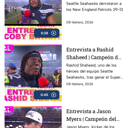
Super Bowl LX con los
Seattle Seahawks derrotaron a
los New England Patriots 29-13
Seahawks
08 febrero, 2026
0:28
Entrevista a Rashid
Shaheed | Campeón del
Super Bowl LX con los
Rashid Shaheed, uno de los
héroes del equipo Seattle
Seahawks
Seahawks, tras ganar el Super
Bowl LX con una victoria
08 febrero, 2026
contundente ante los New
0:45
England Patriots
Entrevista a Jason
Myers | Campeón del
Super Bowl LX con los
Jason Myers, kicker de los