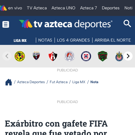
en vivo
TV Azteca
Azteca UNO
Azteca 7
Deportes
Notic
NOTAS
LOS 4 GRANDES
ARRIBA EL NORTE
PUBLICIDAD
Azteca Deportes
Fut Azteca
Liga MX
Nota
PUBLICIDAD
Exárbitro con gafete FIFA
revela que fue vetado por