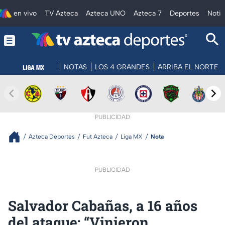
en vivo
TV Azteca
Azteca UNO
Azteca 7
Deportes
Notic
NOTAS
LOS 4 GRANDES
ARRIBA EL NORTE
PUBLICIDAD
Azteca Deportes
Fut Azteca
Liga MX
Nota
PUBLICIDAD
Salvador Cabañas, a 16 años
del ataque: “Vinieron