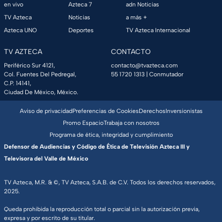
en vivo
Azteca 7
adn Noticias
TV Azteca
Noticias
a más +
Azteca UNO
Deportes
TV Azteca Internacional
TV AZTECA
CONTACTO
Periférico Sur 4121,
contacto@tvazteca.com
Col. Fuentes Del Pedregal,
55 1720 1313
| Conmutador
C.P. 14141,
Ciudad De México, México.
Aviso de privacidad
Preferencias de Cookies
Derechos
Inversionistas
Promo Espacio
Trabaja con nosotros
Programa de ética, integridad y cumplimiento
Defensor de Audiencias y Código de Ética de Televisión Azteca III y
Televisora del Valle de México
TV Azteca, M.R. & ©, TV Azteca, S.A.B. de C.V. Todos los derechos reservados,
2025.
Queda prohibida la reproducción total o parcial sin la autorización previa,
expresa y por escrito de su titular.