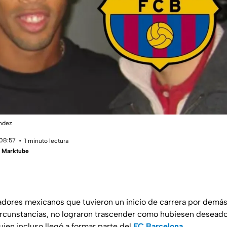
ández
 08:57
1 minuto lectura
- Marktube
adores mexicanos que tuvieron un inicio de carrera por demá
circunstancias, no lograron trascender como hubiesen deseado
quien incluso llegó a formar parte del
FC Barcelona
.