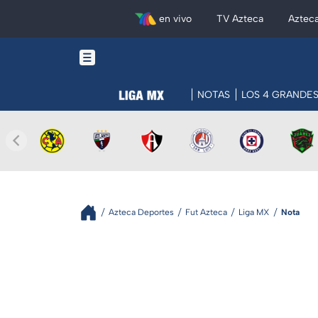
en vivo
TV Azteca
Aztec
NOTAS
LOS 4 GRANDE
Azteca Deportes
Fut Azteca
Liga MX
Nota