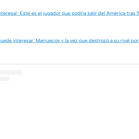
teresar: Este es el jugador que podría salir del América tras 
uede interesar: Marruecos y la vez que destrozó a su rival por