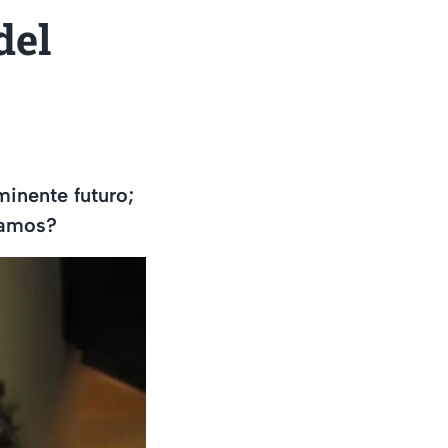
del
minente futuro;
lamos?