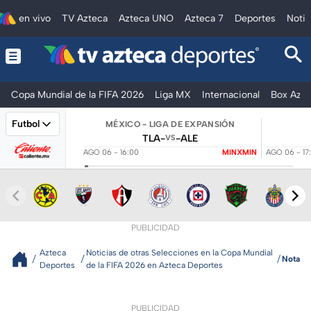
en vivo
TV Azteca
Azteca UNO
Azteca 7
Deportes
Notic
Copa Mundial de la FIFA 2026
Liga MX
Internacional
Box Azte
Futbol
MÉXICO - LIGA DE EXPANSIÓN
TLA
-
-
ALE
VS
AGO 06 - 16:00
MINXMIN
AGO 06 - 17
PUBLICIDAD
Azteca
Noticias de otras Selecciones en la Copa Mundial
Nota
Deportes
de la FIFA 2026 en Azteca Deportes
PUBLICIDAD