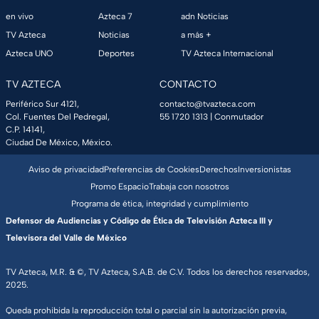
en vivo
Azteca 7
adn Noticias
TV Azteca
Noticias
a más +
Azteca UNO
Deportes
TV Azteca Internacional
TV AZTECA
CONTACTO
Periférico Sur 4121,
contacto@tvazteca.com
Col. Fuentes Del Pedregal,
55 1720 1313
| Conmutador
C.P. 14141,
Ciudad De México, México.
Aviso de privacidad
Preferencias de Cookies
Derechos
Inversionistas
Promo Espacio
Trabaja con nosotros
Programa de ética, integridad y cumplimiento
Defensor de Audiencias y Código de Ética de Televisión Azteca III y
Televisora del Valle de México
TV Azteca, M.R. & ©, TV Azteca, S.A.B. de C.V. Todos los derechos reservados,
2025.
Queda prohibida la reproducción total o parcial sin la autorización previa,