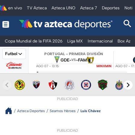
en vivo
TV Azteca
Azteca UNO
Azteca 7
Deportes
Notic
Copa Mundial de la FIFA 2026
Liga MX
Internacional
Box Azte
Futbol
PORTUGAL - PRIMERA DIVISIÓN
GDE
-
-
FAM
VS
AGO 07 - 13:15
MINXMIN
AGO 07 - 17
PUBLICIDAD
Azteca Deportes
Seamos Héroes
Luis Chávez
PUBLICIDAD