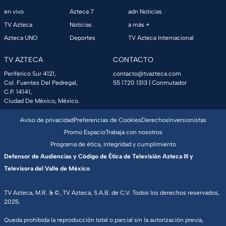
en vivo
Azteca 7
adn Noticias
TV Azteca
Noticias
a más +
Azteca UNO
Deportes
TV Azteca Internacional
TV AZTECA
CONTACTO
Periférico Sur 4121,
contacto@tvazteca.com
Col. Fuentes Del Pedregal,
55 1720 1313
| Conmutador
C.P. 14141,
Ciudad De México, México.
Aviso de privacidad
Preferencias de Cookies
Derechos
Inversionistas
Promo Espacio
Trabaja con nosotros
Programa de ética, integridad y cumplimiento
Defensor de Audiencias y Código de Ética de Televisión Azteca III y
Televisora del Valle de México
TV Azteca, M.R. & ©, TV Azteca, S.A.B. de C.V. Todos los derechos reservados,
2025.
Queda prohibida la reproducción total o parcial sin la autorización previa,