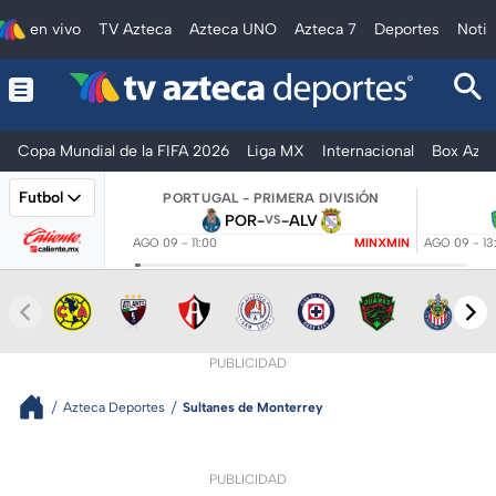
en vivo
TV Azteca
Azteca UNO
Azteca 7
Deportes
Notic
Copa Mundial de la FIFA 2026
Liga MX
Internacional
Box Azte
Futbol
PORTUGAL - PRIMERA DIVISIÓN
POR
-
-
ALV
VS
AGO 09 - 11:00
MINXMIN
AGO 09 - 13
PUBLICIDAD
Azteca Deportes
Sultanes de Monterrey
PUBLICIDAD