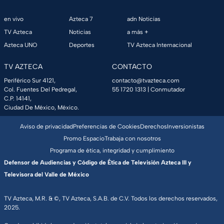
en vivo
Azteca 7
adn Noticias
TV Azteca
Noticias
a más +
Azteca UNO
Deportes
TV Azteca Internacional
TV AZTECA
CONTACTO
Periférico Sur 4121,
contacto@tvazteca.com
Col. Fuentes Del Pedregal,
55 1720 1313
| Conmutador
C.P. 14141,
Ciudad De México, México.
Aviso de privacidad
Preferencias de Cookies
Derechos
Inversionistas
Promo Espacio
Trabaja con nosotros
Programa de ética, integridad y cumplimiento
Defensor de Audiencias y Código de Ética de Televisión Azteca III y
Televisora del Valle de México
TV Azteca, M.R. & ©, TV Azteca, S.A.B. de C.V. Todos los derechos reservados,
2025.