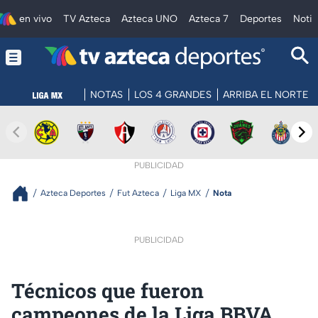
en vivo
TV Azteca
Azteca UNO
Azteca 7
Deportes
Notic
NOTAS
LOS 4 GRANDES
ARRIBA EL NORTE
PUBLICIDAD
Azteca Deportes
Fut Azteca
Liga MX
Nota
PUBLICIDAD
Técnicos que fueron
campeones de la Liga BBVA