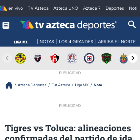
en vivo
TV Azteca
Azteca UNO
Azteca 7
Deportes
Notic
NOTAS
LOS 4 GRANDES
ARRIBA EL NORTE
PUBLICIDAD
Azteca Deportes
Fut Azteca
Liga MX
Nota
PUBLICIDAD
Tigres vs Toluca: alineaciones
confirmadas del partido de ida