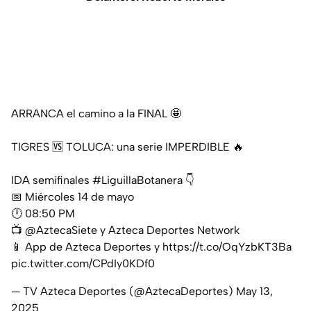
ARRANCA el camino a la FINAL 🤩
TIGRES 🆚 TOLUCA: una serie IMPERDIBLE 🔥
IDA semifinales
#LiguillaBotanera
👇
📅 Miércoles 14 de mayo
🕛 08:50 PM
📺
@AztecaSiete
y Azteca Deportes Network
📱 App de Azteca Deportes y
https://t.co/OqYzbKT3Ba
pic.twitter.com/CPdIy0KDf0
— TV Azteca Deportes (@AztecaDeportes)
May 13,
2025