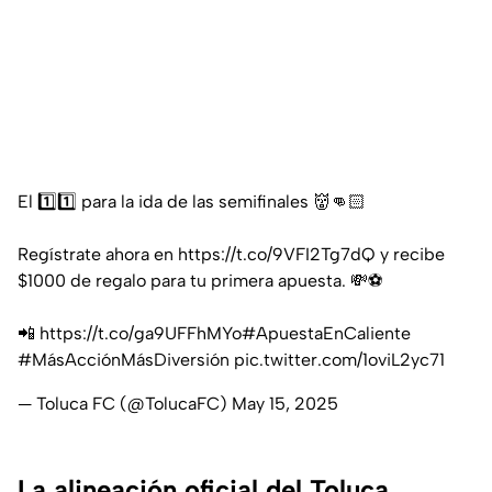
El 1️⃣1️⃣ para la ida de las semifinales 👹👊🏻
Regístrate ahora en
https://t.co/9VFI2Tg7dQ
y recibe
$1000 de regalo para tu primera apuesta. 💸⚽️
📲
https://t.co/ga9UFFhMYo
#ApuestaEnCaliente
#MásAcciónMásDiversión
pic.twitter.com/1oviL2yc71
— Toluca FC (@TolucaFC)
May 15, 2025
La alineación oficial del Toluca