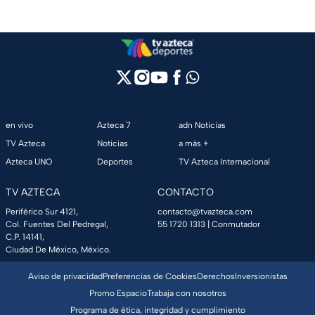
en vivo
Azteca 7
adn Noticias
TV Azteca
Noticias
a más +
Azteca UNO
Deportes
TV Azteca Internacional
TV AZTECA
CONTACTO
Periférico Sur 4121,
contacto@tvazteca.com
Col. Fuentes Del Pedregal,
55 1720 1313
| Conmutador
C.P. 14141,
Ciudad De México, México.
Aviso de privacidad
Preferencias de Cookies
Derechos
Inversionistas
Promo Espacio
Trabaja con nosotros
Programa de ética, integridad y cumplimiento