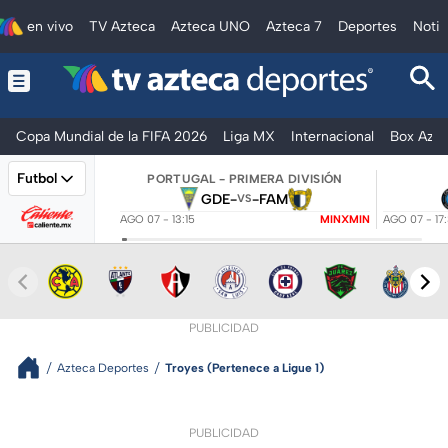
en vivo
TV Azteca
Azteca UNO
Azteca 7
Deportes
Notic
Copa Mundial de la FIFA 2026
Liga MX
Internacional
Box Azte
Futbol
PORTUGAL - PRIMERA DIVISIÓN
GDE
-
-
FAM
VS
AGO 07 - 13:15
MINXMIN
AGO 07 - 17
PUBLICIDAD
Azteca Deportes
Troyes (Pertenece a Ligue 1)
PUBLICIDAD