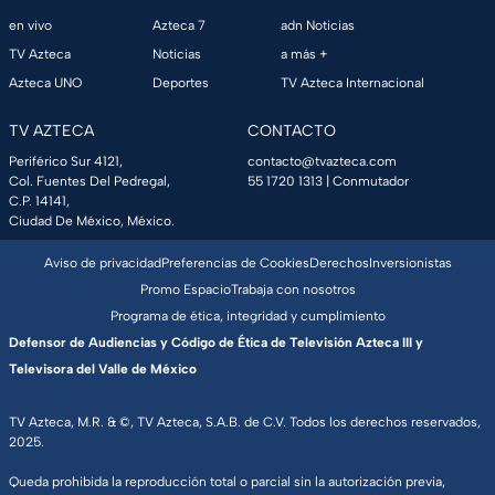
en vivo
Azteca 7
adn Noticias
TV Azteca
Noticias
a más +
Azteca UNO
Deportes
TV Azteca Internacional
TV AZTECA
CONTACTO
Periférico Sur 4121,
contacto@tvazteca.com
Col. Fuentes Del Pedregal,
55 1720 1313
| Conmutador
C.P. 14141,
Ciudad De México, México.
Aviso de privacidad
Preferencias de Cookies
Derechos
Inversionistas
Promo Espacio
Trabaja con nosotros
Programa de ética, integridad y cumplimiento
Defensor de Audiencias y Código de Ética de Televisión Azteca III y
Televisora del Valle de México
TV Azteca, M.R. & ©, TV Azteca, S.A.B. de C.V. Todos los derechos reservados,
2025.
Queda prohibida la reproducción total o parcial sin la autorización previa,