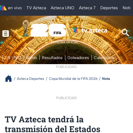
en vivo
TV Azteca
Azteca UNO
Azteca 7
Deportes
Notic
EN VIVO
Notas
Resultados
Goleadores
Calendario
PUBLICIDAD
Azteca Deportes
Copa Mundial de la FIFA 2026
Nota
PUBLICIDAD
TV Azteca tendrá la
transmisión del Estados