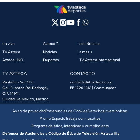
en vivo
Azteca 7
adn Noticias
TV Azteca
Noticias
a más +
Azteca UNO
Deportes
TV Azteca Internacional
TV AZTECA
CONTACTO
Periférico Sur 4121,
contacto@tvazteca.com
Col. Fuentes Del Pedregal,
55 1720 1313
| Conmutador
C.P. 14141,
Ciudad De México, México.
Aviso de privacidad
Preferencias de Cookies
Derechos
Inversionistas
Promo Espacio
Trabaja con nosotros
Programa de ética, integridad y cumplimiento
Defensor de Audiencias y Código de Ética de Televisión Azteca III y