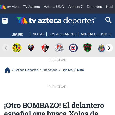
en vivo
TV Azteca
Azteca UNO
Azteca 7
Deportes
Notic
NOTAS
LOS 4 GRANDES
ARRIBA EL NORTE
PUBLICIDAD
Azteca Deportes
Fut Azteca
Liga MX
Nota
PUBLICIDAD
¡Otro BOMBAZO! El delantero
español que busca Xolos de