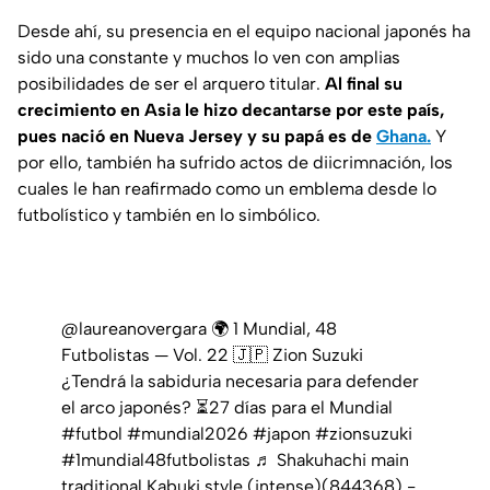
Desde ahí, su presencia en el equipo nacional japonés ha
sido una constante y muchos lo ven con amplias
posibilidades de ser el arquero titular.
Al final su
crecimiento en Asia le hizo decantarse por este país,
pues nació en Nueva Jersey y su papá es de
Ghana.
Y
por ello, también ha sufrido actos de diicrimnación, los
cuales le han reafirmado como un emblema desde lo
futbolístico y también en lo simbólico.
@laureanovergara
🌍 1 Mundial, 48
Futbolistas — Vol. 22 🇯🇵 Zion Suzuki
¿Tendrá la sabiduria necesaria para defender
el arco japonés? ⏳27 días para el Mundial
#futbol
#mundial2026
#japon
#zionsuzuki
#1mundial48futbolistas
♬ Shakuhachi main
traditional Kabuki style (intense)(844368) -