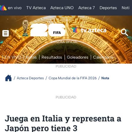
en vivo
TV Azteca
Azteca UNO
Azteca 7
Deportes
Notic
EN VIVO
Notas
Resultados
Goleadores
Calendario
PUBLICIDAD
Azteca Deportes
Copa Mundial de la FIFA 2026
Nota
PUBLICIDAD
Juega en Italia y representa a
Japón pero tiene 3