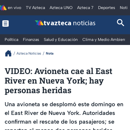
en vivo
TV Azteca
Azteca UNO
Azteca 7
Deportes
Notic
tv azteca
noticias
Política
Finanzas
Salud y Educación
Clima y Medio Ambiente
Azteca Noticias
Nota
VIDEO: Avioneta cae al East
River en Nueva York; hay
personas heridas
Una avioneta se desplomó este domingo en
el East River de Nueva York. Autoridades
confirman el rescate de los pasajeros; se