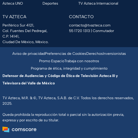
Azteca UNO
Deportes
TV Azteca Internacional
TV AZTECA
CONTACTO
Periférico Sur 4121,
contacto@tvazteca.com
Col. Fuentes Del Pedregal,
55 1720 1313
| Conmutador
C.P. 14141,
Ciudad De México, México.
Aviso de privacidad
Preferencias de Cookies
Derechos
Inversionistas
Promo Espacio
Trabaja con nosotros
Programa de ética, integridad y cumplimiento
Defensor de Audiencias y Código de Ética de Televisión Azteca III y
Televisora del Valle de México
TV Azteca, M.R. & ©, TV Azteca, S.A.B. de C.V. Todos los derechos reservados,
2025.
Queda prohibida la reproducción total o parcial sin la autorización previa,
expresa y por escrito de su titular.