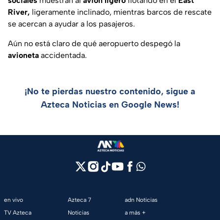
sociales
muestran al
avión ligero
flotando en el
East
River,
ligeramente inclinado, mientras barcos de rescate
se acercan a ayudar a los pasajeros.
Aún no está claro de qué aeropuerto despegó la
avioneta
accidentada.
¡No te pierdas nuestro contenido, sigue a
Azteca Noticias en Google News!
en vivo
Azteca 7
adn Noticias
TV Azteca
Noticias
a más +