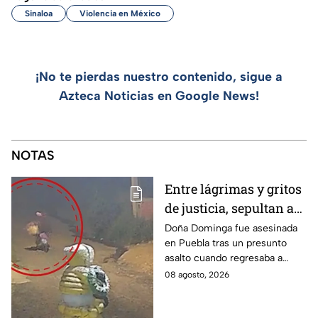
Sinaloa
Violencia en México
¡No te pierdas nuestro contenido, sigue a
Azteca Noticias en Google News!
NOTAS
Entre lágrimas y gritos
de justicia, sepultan a
doña Dominga, la
Doña Dominga fue asesinada
en Puebla tras un presunto
abuelita asesinada tras
asalto cuando regresaba a
asalto en Amozoc,
casa; familiares y amigos la
08 agosto, 2026
Puebla
despidieron entre lágrimas y
exigieron justicia.