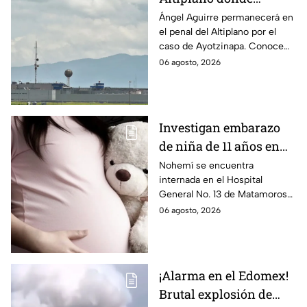
permanecerá Ángel
Ángel Aguirre permanecerá en
el penal del Altiplano por el
Aguirre por caso
caso de Ayotzinapa. Conoce
Ayotzinapa
dónde está, cómo es esta
06 agosto, 2026
prisión de máxima seguridad y
su historia.
Investigan embarazo
de niña de 11 años en
Matamoros,
Nohemí se encuentra
internada en el Hospital
Tamaulipas; ¿qué pasó
General No. 13 de Matamoros
con Nohemí?
tras complicaciones por un
06 agosto, 2026
embarazo infantil; la Fiscalía de
Tamaulipas ya investiga.
¡Alarma en el Edomex!
Brutal explosión de