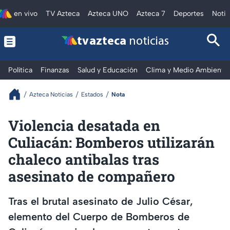
en vivo
TV Azteca
Azteca UNO
Azteca 7
Deportes
Notic
tv azteca
noticias
Política
Finanzas
Salud y Educación
Clima y Medio Ambiente
Azteca Noticias
Estados
Nota
Violencia desatada en
Culiacán: Bomberos utilizarán
chaleco antibalas tras
asesinato de compañero
Tras el brutal asesinato de Julio César,
elemento del Cuerpo de Bomberos de