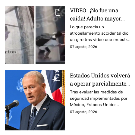
VIDEO | ¡No fue una
caída! Adulto mayor
muere atropellado por
Lo que parecía un
atropellamiento accidental dio
tráiler; joven lo empujó
un giro tras video que muestra
en Monterrey
cómo un joven empujó a
07 agosto, 2026
adulto mayor antes de ser
arrollado por un tráiler en
Monterrey.
Estados Unidos volverá
a operar parcialmente
en Michoacán tras
Tras evaluar las medidas de
seguridad implementadas por
suspensión por
México, Estados Unidos
motivos de seguridad
reanudará parcialmente sus
07 agosto, 2026
actividades en Michoacán a
partir del 8 de agosto.