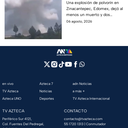
polvorín en Santa
Una explosión de polvorín en
Zinacantepec, Edomex, dejó al
María del Monte,
menos un muerto y dos
Zinacantepec; reportan
heridos; autoridades atiende la
06 agosto, 2026
al menos un muerto y
emergencia tras el estallido de
heridos
un taller clandestino.
en vivo
Azteca 7
adn Noticias
TV Azteca
Noticias
a más +
Azteca UNO
Deportes
TV Azteca Internacional
TV AZTECA
CONTACTO
Periférico Sur 4121,
contacto@tvazteca.com
Col. Fuentes Del Pedregal,
55 1720 1313
| Conmutador