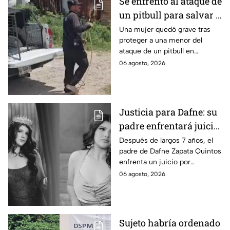
Se enfrentó al ataque de
un pitbull para salvar a
una menor; hoy lucha
Una mujer quedó grave tras
proteger a una menor del
por su vida en Zapopan
ataque de un pitbull en
Zapopan; la víctima sufrió
06 agosto, 2026
severas mordeduras y existe
riesgo de que pierda un brazo.
Justicia para Dafne: su
padre enfrentará juicio
por presunto abuso
Después de largos 7 años, el
padre de Dafne Zapata Quintos
cometido en 2019 en
enfrenta un juicio por
Tamaulipas
presuntamente abusar de la
06 agosto, 2026
menor cuando ella tenía
apenas 6 años.
Sujeto habría ordenado