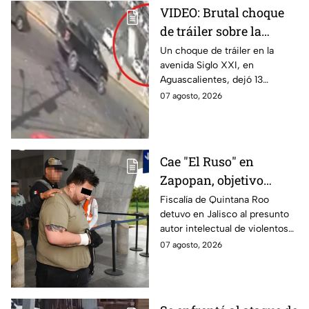
VIDEO: Brutal choque
de tráiler sobre la
avenida Siglo XXI en
Un choque de tráiler en la
avenida Siglo XXI, en
Aguascalientes deja
Aguascalientes, dejó 13
varios heridos y
heridos y varios vehículos
07 agosto, 2026
destrozos
destrozados; el conductor fue
detenido tras la carambola.
Cae "El Ruso" en
Zapopan, objetivo
prioritario en Playa del
Fiscalía de Quintana Roo
detuvo en Jalisco al presunto
Carmen
autor intelectual de violentos
ataques en fraccionamientos
07 agosto, 2026
de Playa del Carmen.