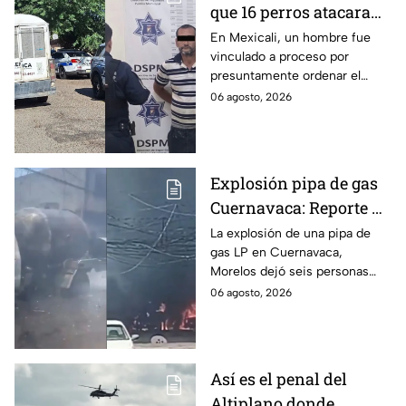
que 16 perros atacaran
a su hermana con
En Mexicali, un hombre fue
vinculado a proceso por
discapacidad en
presuntamente ordenar el
Mexicali, BC
ataque de 16 perros contra su
06 agosto, 2026
hermana, quien tenía
discapacidad auditiva.
Explosión pipa de gas
Cuernavaca: Reporte de
víctimas tras estallido
La explosión de una pipa de
gas LP en Cuernavaca,
en Morelos
Morelos dejó seis personas
hospitalizadas. IMSS informó
06 agosto, 2026
que las pacientes siguen
internadas y aún no hay parte
médico.
Así es el penal del
Altiplano donde