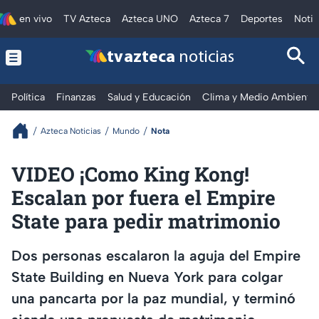
en vivo
TV Azteca
Azteca UNO
Azteca 7
Deportes
Notic
tv azteca
noticias
Política
Finanzas
Salud y Educación
Clima y Medio Ambiente
Azteca Noticias
Mundo
Nota
VIDEO ¡Como King Kong!
Escalan por fuera el Empire
State para pedir matrimonio
Dos personas escalaron la aguja del Empire
State Building en Nueva York para colgar
una pancarta por la paz mundial, y terminó