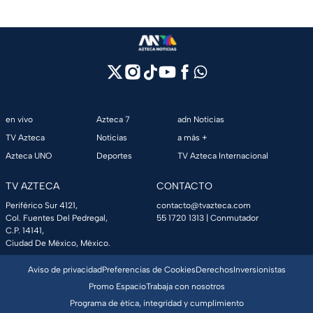
en vivo
Azteca 7
adn Noticias
TV Azteca
Noticias
a más +
Azteca UNO
Deportes
TV Azteca Internacional
TV AZTECA
CONTACTO
Periférico Sur 4121,
contacto@tvazteca.com
Col. Fuentes Del Pedregal,
55 1720 1313
| Conmutador
C.P. 14141,
Ciudad De México, México.
Aviso de privacidad
Preferencias de Cookies
Derechos
Inversionistas
Promo Espacio
Trabaja con nosotros
Programa de ética, integridad y cumplimiento