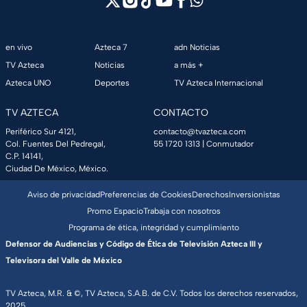
en vivo
Azteca 7
adn Noticias
TV Azteca
Noticias
a más +
Azteca UNO
Deportes
TV Azteca Internacional
TV AZTECA
CONTACTO
Periférico Sur 4121,
contacto@tvazteca.com
Col. Fuentes Del Pedregal,
55 1720 1313
| Conmutador
C.P. 14141,
Ciudad De México, México.
Aviso de privacidad
Preferencias de Cookies
Derechos
Inversionistas
Promo Espacio
Trabaja con nosotros
Programa de ética, integridad y cumplimiento
Defensor de Audiencias y Código de Ética de Televisión Azteca III y
Televisora del Valle de México
TV Azteca, M.R. & ©, TV Azteca, S.A.B. de C.V. Todos los derechos reservados,
2025.