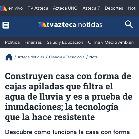
en vivo
TV Azteca
Azteca UNO
Azteca 7
Deportes
Notic
tv azteca
noticias
Política
Finanzas
Salud y Educación
Clima y Medio Ambiente
Azteca Noticias
Ciencia y Tecnología
Nota
Construyen casa con forma de
cajas apiladas que filtra el
agua de lluvia y es a prueba de
inundaciones; la tecnología
que la hace resistente
Descubre cómo funciona la casa con forma