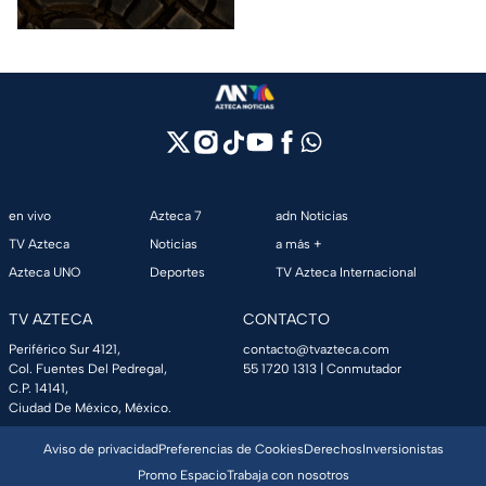
en vivo
Azteca 7
adn Noticias
TV Azteca
Noticias
a más +
Azteca UNO
Deportes
TV Azteca Internacional
TV AZTECA
CONTACTO
Periférico Sur 4121,
contacto@tvazteca.com
Col. Fuentes Del Pedregal,
55 1720 1313
| Conmutador
C.P. 14141,
Ciudad De México, México.
Aviso de privacidad
Preferencias de Cookies
Derechos
Inversionistas
Promo Espacio
Trabaja con nosotros