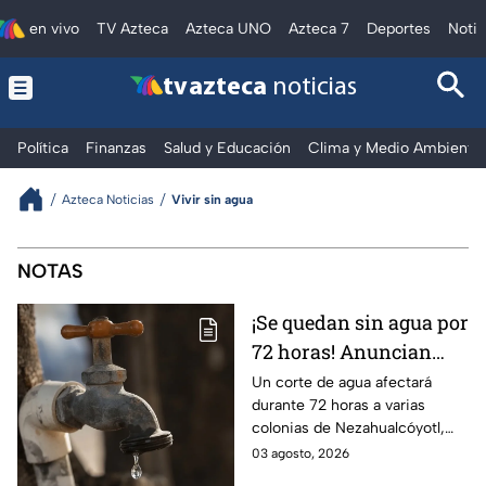
en vivo
TV Azteca
Azteca UNO
Azteca 7
Deportes
Notic
tv azteca
noticias
Política
Finanzas
Salud y Educación
Clima y Medio Ambiente
Azteca Noticias
Vivir sin agua
Vivir sin agua
NOTAS
¡Se quedan sin agua por
72 horas! Anuncian
severo corte en el
Un corte de agua afectará
durante 72 horas a varias
Edomex; fechas y
colonias de Nezahualcóyotl,
colonias afectadas
Edomex, desde el 5 de agosto;
03 agosto, 2026
consulta zonas afectadas,