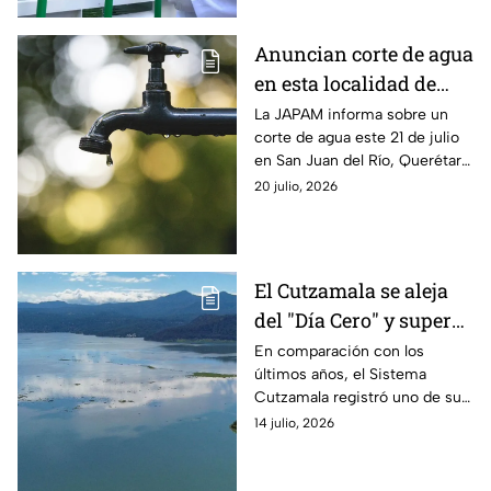
recientes.
Anuncian corte de agua
en esta localidad de
Querétaro; ¿cuándo
La JAPAM informa sobre un
corte de agua este 21 de julio
restablecerán el
en San Juan del Río, Querétaro.
servicio?
Consulta aquí las calles
20 julio, 2026
afectadas y el horario del
servicio.
El Cutzamala se aleja
del "Día Cero" y supera
el 71% de llenado
En comparación con los
últimos años, el Sistema
durante esta
Cutzamala registró uno de sus
temporada de lluvias
niveles más altos para esta
14 julio, 2026
temporada de lluvias y en lo
que va de julio 2026.