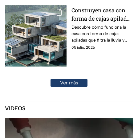
Construyen casa con
forma de cajas apiladas
que filtra el agua de
Descubre cómo funciona la
casa con forma de cajas
lluvia y es a prueba de
apiladas que filtra la lluvia y
inundaciones; la
utiliza tecnología para resistir
05 julio, 2026
tecnología que la hace
inundaciones y aprovechar
resistente
mejor el agua.
Ver más
VIDEOS