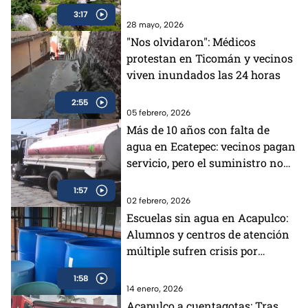
ayuda a rescatar la bahía
3:17
28 mayo, 2026
"Nos olvidaron": Médicos
protestan en Ticomán y vecinos
viven inundados las 24 horas
2:55
05 febrero, 2026
Más de 10 años con falta de
agua en Ecatepec: vecinos pagan
servicio, pero el suministro no
llega
1:57
02 febrero, 2026
Escuelas sin agua en Acapulco:
Alumnos y centros de atención
múltiple sufren crisis por
desabasto
1:58
14 enero, 2026
Acapulco a cuentagotas: Tras