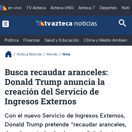
en vivo
TV Azteca
Azteca UNO
Azteca 7
Deportes
Notic
tv azteca
noticias
Política
Finanzas
Salud y Educación
Clima y Medio Ambiente
Azteca Noticias
Mundo
Nota
Busca recaudar aranceles:
Donald Trump anuncia la
creación del Servicio de
Ingresos Externos
Con el nuevo Servicio de Ingresos Externos,
Donald Trump pretende “recaudar aranceles,