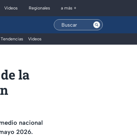
Regionales
Videos
a más +
Tendencias
Videos
de la
en
omedio nacional
e mayo 2026.