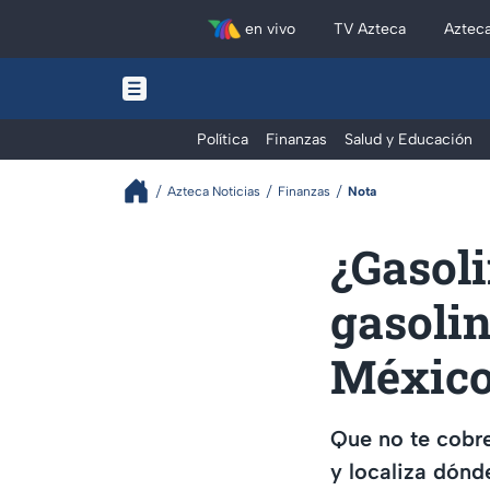
en vivo
TV Azteca
Aztec
Política
Finanzas
Salud y Educación
Azteca Noticias
Finanzas
Nota
¿Gasoli
gasolin
Méxic
Que no te cobr
y localiza dónd