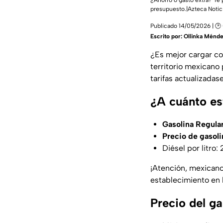
¿Ahorro o gasto extra? Te 
presupuesto.|Azteca Notic
Publicado 14/05/2026 | 🕑
Escrito por:
Ollinka Ménd
¿Es mejor cargar c
territorio mexicano 
tarifas actualizadas
¿A cuánto es
Gasolina Regular
Precio de gasoli
Diésel por litro:
¡Atención, mexicano
establecimiento en 
Precio del g