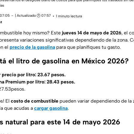
presentamos el desglose diario de costos para que planifiques tus traslados sin de
ias
 07:05
| Actualizado 🕑 07:57
1 minuto lectura
ez
ombustible hoy mismo? Este
jueves 14 de mayo de 2026
, el c
presenta variaciones significativas dependiendo de la zona. C
en el
precio de la gasolina
para que planifiques tu gasto.
tá el litro de gasolina en México 2026?
 precio por litro: 23.67 pesos.
na Premium por litro: 28.43 pesos.
 27.53pesos.
s! El
costo de combustible
pueden variar dependiendo de la z
la que acudas a
cargar gasolina
.
as natural para este 14 de mayo 2026