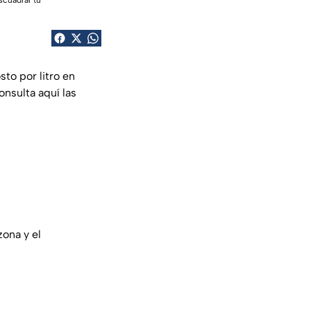
scuadrar tu
osto por litro en
onsulta aquí las
ona y el