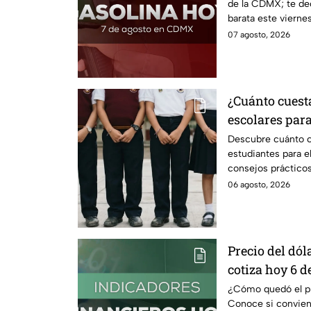
de la CDMX; te de
barata este vierne
estado.
07 agosto, 2026
¿Cuánto cuest
escolares para
según su grad
Descubre cuánto c
estudiantes para e
consejos prácticos
escolares.
06 agosto, 2026
Precio del dóla
cotiza hoy 6 d
¿Cómo quedó el pre
Conoce si conviene