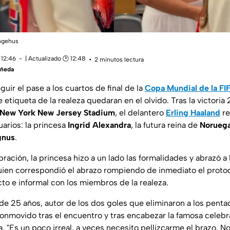
ngehus
 12:46
| Actualizado 🕑 12:48
2 minutos lectura
añeda
guir el pase a los cuartos de final de la
Copa Mundial de la FI
 etiqueta de la realeza quedaran en el olvido. Tras la victoria
New York New Jersey Stadium
, el delantero
Erling Haaland
re
uarios: la princesa
Ingrid Alexandra
, la futura reina de
Norueg
gnus
.
ración, la princesa hizo a un lado las formalidades y abrazó a l
uien correspondió el abrazo rompiendo de inmediato el proto
cto e informal con los miembros de la realeza.
 de 25 años, autor de los dos goles que eliminaron a los pen
nmovido tras el encuentro y tras encabezar la famosa celebr
a. "Es un poco irreal, a veces necesito pellizcarme el brazo. 