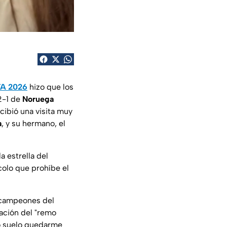
FA 2026
hizo que los
 2-1 de
Noruega
cibió una visita muy
a
, y su hermano, el
a estrella del
colo que prohíbe el
tacampeones del
ación del "remo
No suelo quedarme