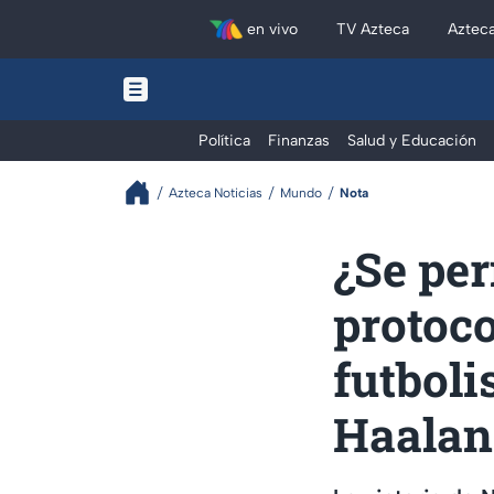
en vivo
TV Azteca
Aztec
Política
Finanzas
Salud y Educación
Azteca Noticias
Mundo
Nota
¿Se per
protoco
futboli
Haalan