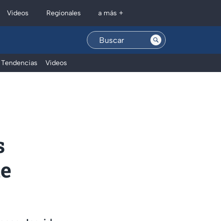
Regionales
Videos
a más +
Tendencias
Videos
s
ue