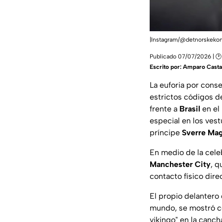
|Instagram/@detnorskeko
Publicado 07/07/2026 | 🕑
Escrito por:
Amparo Cast
La euforia por conse
estrictos códigos de
frente a
Brasil
en el
especial en los vest
príncipe
Sverre Ma
En medio de la celeb
Manchester City
, q
contacto físico dire
El propio delantero
mundo, se mostró co
vikingo" en la canch