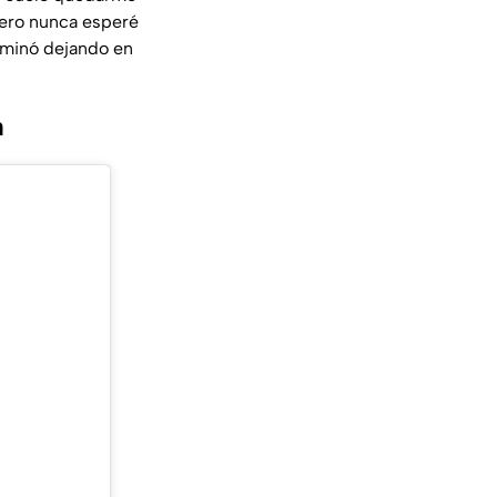
pero nunca esperé
rminó dejando en
a