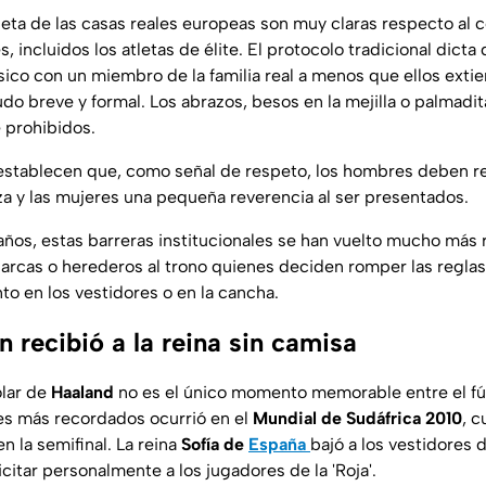
eta de las casas reales europeas son muy claras respecto al 
incluidos los atletas de élite. El protocolo tradicional dicta
físico con un miembro de la familia real a menos que ellos ext
do breve y formal. Los abrazos, besos en la mejilla o palmadit
 prohibidos.
establecen que, como señal de respeto, los hombres deben rea
za y las mujeres una pequeña reverencia al ser presentados.
años, estas barreras institucionales se han vuelto mucho más r
arcas o herederos al trono quienes deciden romper las reglas
 en los vestidores o en la cancha.
 recibió a la reina sin camisa
olar de
Haaland
no es el único momento memorable entre el fút
es más recordados ocurrió en el
Mundial de Sudáfrica 2010
, 
n la semifinal. La reina
Sofía de
España
bajó a los vestidores
icitar personalmente a los jugadores de la 'Roja'.