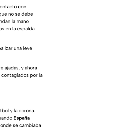
contacto con
 que no se debe
iendan la mano
as en la espalda
lizar una leve
elajadas, y ahora
 contagiados por la
bol y la corona.
cuando
España
 donde se cambiaba