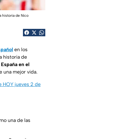
 historia de Nico
spañol
en los
a historia de
 España en el
e una mejor vida.
de HOY jueves 2 de
omo una de las