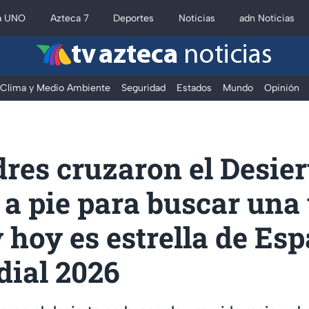
a UNO
Azteca 7
Deportes
Noticias
adn Noticias
tv azteca
noticias
Clima y Medio Ambiente
Seguridad
Estados
Mundo
Opinión
res cruzaron el Desier
a pie para buscar una
 hoy es estrella de Es
dial 2026