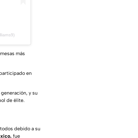
liams9)
romesas más
participado en
generación, y su
ol de élite.
 todos debido a su
xico,
fue