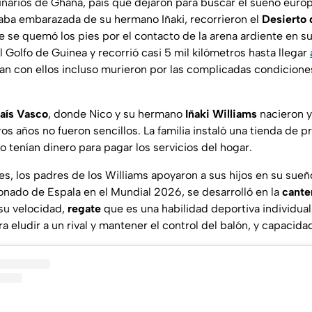
inarios de Ghana, país que dejaron para buscar el sueño euro
ba embarazada de su hermano Iñaki, recorrieron el
Desierto 
 se quemó los pies por el contacto de la arena ardiente en su
el Golfo de Guinea y recorrió casi 5 mil kilómetros hasta llegar
an con ellos incluso murieron por las complicadas condicion
aís Vasco
, donde Nico y su hermano
Iñaki Williams
nacieron y
s años no fueron sencillos. La familia instaló una tienda de p
 tenían dinero para pagar los servicios del hogar.
des, los padres de los Williams apoyaron a sus hijos en su sueño
ionado de Espala en el Mundial 2026, se desarrolló en la
cante
su velocidad,
regate
que es una habilidad deportiva individua
a eludir a un rival y mantener el control del balón, y capacida