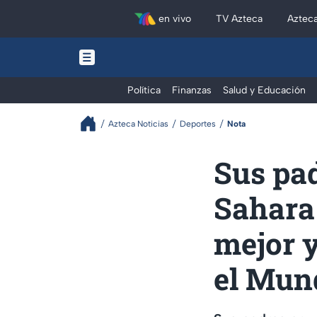
en vivo
TV Azteca
Aztec
Política
Finanzas
Salud y Educación
Azteca Noticias
Deportes
Nota
Sus pad
Sahara 
mejor y
el Mun