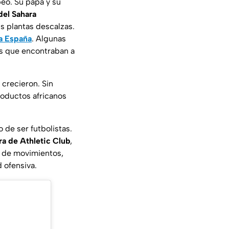
peo. Su papá y su
del Sahara
s plantas descalzas.
a España
. Algunas
es que encontraban a
 crecieron. Sin
roductos africanos
 de ser futbolistas.
ra de Athletic Club
,
l de movimientos,
d ofensiva.