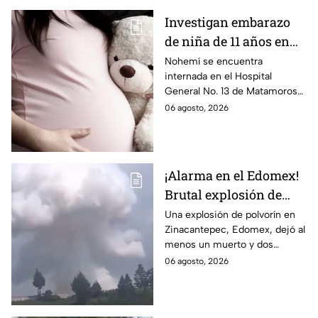
Investigan embarazo
de niña de 11 años en
Matamoros,
Nohemí se encuentra
internada en el Hospital
Tamaulipas; ¿qué pasó
General No. 13 de Matamoros
con Nohemí?
tras complicaciones por un
06 agosto, 2026
embarazo infantil; la Fiscalía de
Tamaulipas ya investiga.
¡Alarma en el Edomex!
Brutal explosión de
polvorín en Santa
Una explosión de polvorín en
Zinacantepec, Edomex, dejó al
María del Monte,
menos un muerto y dos
Zinacantepec; reportan
heridos; autoridades atiende la
06 agosto, 2026
al menos un muerto y
emergencia tras el estallido de
heridos
un taller clandestino.