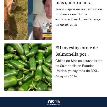
más quiero a mis
perritas": Asaltan a un
Jordy viajaba en un camión de
mudanza cuando fue
joven, vacían sus
emboscado en Huauchinango,
cuentas y le roban a sus
Puebla, Además de quitarle
06 agosto, 2026
mascotas en
sus pertenencias, los
Huauchinango, Puebla
criminales se llevaron a sus
perritas.
EU investiga brote de
Salmonella por
jalapeños de Sinaloa
Chiles de Sinaloa causan brote
de Salmonella en Estados
Unidos; ya hay más de 300
enfermos en 27 estados.
06 agosto, 2026