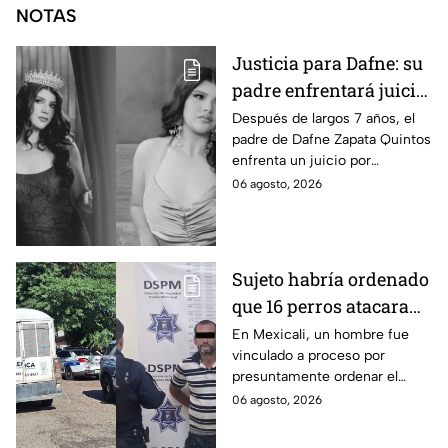
NOTAS
Justicia para Dafne: su
padre enfrentará juicio
por presunto abuso
Después de largos 7 años, el
padre de Dafne Zapata Quintos
cometido en 2019 en
enfrenta un juicio por
Tamaulipas
presuntamente abusar de la
06 agosto, 2026
menor cuando ella tenía
apenas 6 años.
Sujeto habría ordenado
que 16 perros atacaran
a su hermana con
En Mexicali, un hombre fue
vinculado a proceso por
discapacidad en
presuntamente ordenar el
Mexicali, BC
ataque de 16 perros contra su
06 agosto, 2026
hermana, quien tenía
discapacidad auditiva.