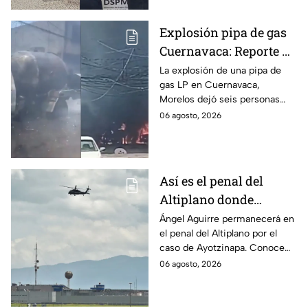
Explosión pipa de gas
Cuernavaca: Reporte de
víctimas tras estallido
La explosión de una pipa de
gas LP en Cuernavaca,
en Morelos
Morelos dejó seis personas
hospitalizadas. IMSS informó
06 agosto, 2026
que las pacientes siguen
internadas y aún no hay parte
médico.
Así es el penal del
Altiplano donde
permanecerá Ángel
Ángel Aguirre permanecerá en
el penal del Altiplano por el
Aguirre por caso
caso de Ayotzinapa. Conoce
Ayotzinapa
dónde está, cómo es esta
06 agosto, 2026
prisión de máxima seguridad y
su historia.