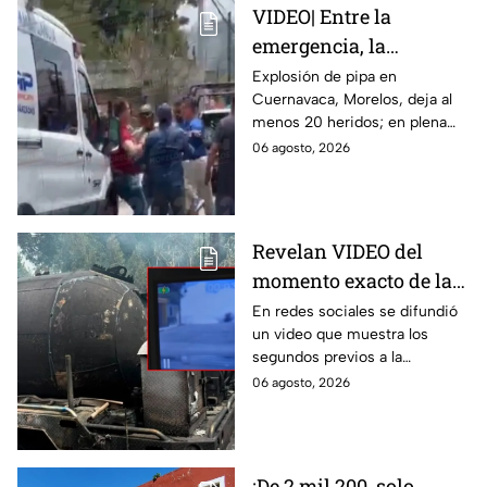
VIDEO| Entre la
emergencia, la
desesperación y el
Explosión de pipa en
Cuernavaca, Morelos, deja al
llanto de un niño;
menos 20 heridos; en plena
adultos desatan pelea
emergencia, dos hombres
06 agosto, 2026
tras explosión de pipa
comenzaron a pelear mientras
en Cuernavaca
un niño lloraba en el lugar.
Revelan VIDEO del
momento exacto de la
explosión de pipa de
En redes sociales se difundió
un video que muestra los
gas en Cuernavaca,
segundos previos a la
Morelos
explosión de una pipa de gas
06 agosto, 2026
LP en Cuernavaca, Morelos.
¡De 2 mil 200, solo