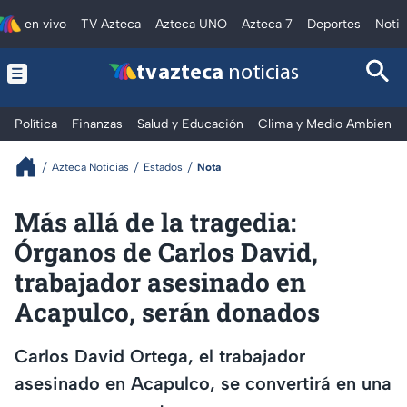
en vivo
TV Azteca
Azteca UNO
Azteca 7
Deportes
Notic
tv azteca
noticias
Política
Finanzas
Salud y Educación
Clima y Medio Ambiente
Azteca Noticias
Estados
Nota
Más allá de la tragedia:
Órganos de Carlos David,
trabajador asesinado en
Acapulco, serán donados
Carlos David Ortega, el trabajador
asesinado en Acapulco, se convertirá en una