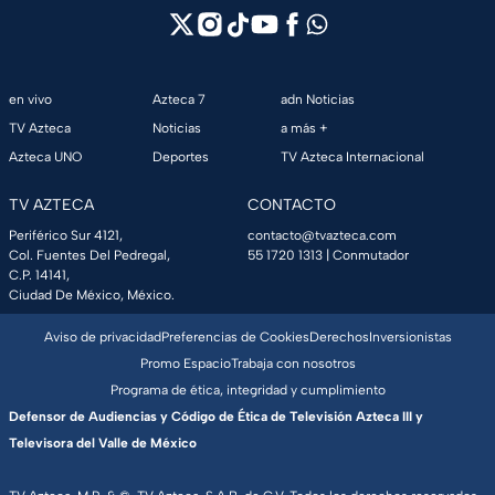
en vivo
Azteca 7
adn Noticias
TV Azteca
Noticias
a más +
Azteca UNO
Deportes
TV Azteca Internacional
TV AZTECA
CONTACTO
Periférico Sur 4121,
contacto@tvazteca.com
Col. Fuentes Del Pedregal,
55 1720 1313
| Conmutador
C.P. 14141,
Ciudad De México, México.
Aviso de privacidad
Preferencias de Cookies
Derechos
Inversionistas
Promo Espacio
Trabaja con nosotros
Programa de ética, integridad y cumplimiento
Defensor de Audiencias y Código de Ética de Televisión Azteca III y
Televisora del Valle de México