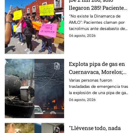
llegaron 285! Pacientes
claman por
“No existe la Dinamarca de
AMLO": Pacientes claman por
medicamentos ante
tacrolimus ante desabasto de
desabasto en IMSS
medicamentos en hospital del
06 agosto, 2026
Puebla
IMSS Puebla; hay 900
personas están afectadas.
Explota pipa de gas en
Cuernavaca, Morelos;
se reportan más de 20
Varias personas fueron
trasladadas de emergencia tras
personas con
la explosión de una pipa de gas
quemaduras
cerca de la colonia Las
06 agosto, 2026
Granjas, en Cuernavaca,
Morelos.
"Llévense todo, nada