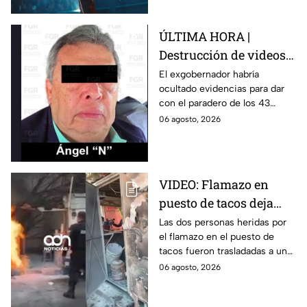
ÚLTIMA HORA |
Destrucción de videos
clave y amenazas a
El exgobernador habría
ocultado evidencias para dar
testigos por parte de
con el paradero de los 43
exgobernador Ángel
estudiantes desaparecidos de
06 agosto, 2026
Aguirre: FGR
Ayotzinapa.
VIDEO: Flamazo en
puesto de tacos deja
dos heridos en CDMX
Las dos personas heridas por
el flamazo en el puesto de
tacos fueron trasladadas a un
hospital para recibir atención
06 agosto, 2026
especializada; su vida no corre
peligro.