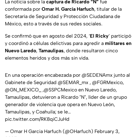
La noticia sobre la
captura de Ricardo “N”
fue
conformada por
Omar H. García Harfuch
, titular de la
Secretaría de Seguridad y Protección Ciudadana de
México, esto a través de sus redes sociales.
Se confirmó que en agosto del 2024, ‘
El Ricky
’ participó
y coordinó a células delictivas para agredir a
militares en
Nuevo Laredo
,
Tamaulipas
, donde resultaron cinco
elementos heridos y dos más sin vida.
En una operación encabezada por
@SEDENAmx
junto al
Gabinete de Seguridad
@SEMAR_mx
,
@FGRMexico
,
@GN_MEXICO_
,
@SSPCMexico
en Nuevo Laredo,
Tamaulipas, detuvieron a Ricardo "N", líder de un grupo
generador de violencia que opera en Nuevo León,
Tamaulipas, y Coahuila; se le…
pic.twitter.com/RK8qiCJuHd
— Omar H Garcia Harfuch (@OHarfuch)
February 3,