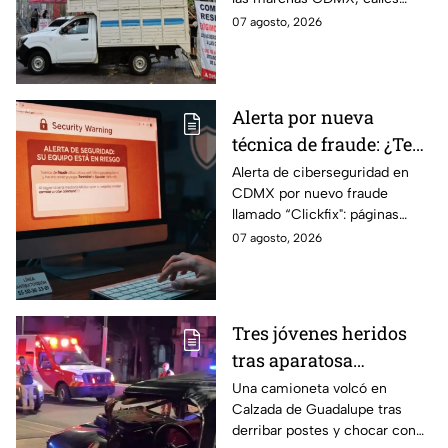
cerradas y bloqueos que
07 agosto, 2026
tomarán las principales
vialidades de la capital.
Alerta por nueva
técnica de fraude: ¿Te
piden copiar códigos
Alerta de ciberseguridad en
CDMX por nuevo fraude
extraños en la PC?
llamado “Clickfix": páginas
Cuidado, podrías ser
falsas que engañan para
07 agosto, 2026
víctima del peligroso
ejecutar comandos y robar
"Clickfix"
información de tu equipo.
Tres jóvenes heridos
tras aparatosa
volcadura en Tepeyac
Una camioneta volcó en
Calzada de Guadalupe tras
Insurgentes y operativo
derribar postes y chocar con
en la Juárez, mientras