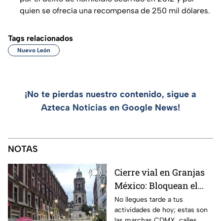
quien se ofrecía una recompensa de 250 mil dólares.
Tags relacionados
Nuevo León
¡No te pierdas nuestro contenido, sigue a
Azteca Noticias en Google News!
NOTAS
Cierre vial en Granjas
México: Bloquean el
paso en Canela y Añil
No llegues tarde a tus
actividades de hoy; estas son
por protesta
las marchas CDMX, calles