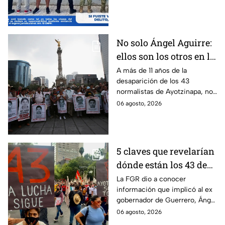
detenido por intento de
feminicidio.
No solo Ángel Aguirre:
ellos son los otros en la
lupa por el caso
A más de 11 años de la
desaparición de los 43
Ayotzinapa
normalistas de Ayotzinapa, no
se ha conocido el paradero de
06 agosto, 2026
los estudiantes a pesar de las
detenciones por el caso.
5 claves que revelarían
dónde están los 43 de
Ayotzinapa tras
La FGR dio a conocer
información que implicó al ex
captura de Ángel
gobernador de Guerrero, Ángel
Aguirre, ex gobernador
Aguirre, quien fue detenido
06 agosto, 2026
de Guerrero
por su presunta relación con el