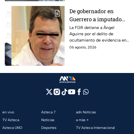
De gobernador en
Guerrero a imputado
por la "Verdad
La FGR detiene a Ángel
Aguirre por el delito de
Histórica"; Así fue como
ocultamiento de evidencia en
Ángel Aguirre obstruyó
el caso Ayotzinapa. Esta es la
06 agosto, 2026
la justicia en caso
línea del tiempo del caso que
Ayotzinapa
ocurrió bajo su gestión en el
estado.
en vivo
Azteca 7
adn Noticias
TV Azteca
Noticias
a más +
Azteca UNO
Deportes
TV Azteca Internacional