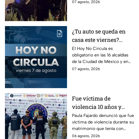
un árbol, dejando a tres
07 agosto, 2026
dormía
jóvenes lesionados.
¿Tu auto se queda en
casa este viernes?
Revisa el Hoy No
El Hoy No Circula es
obligatorio en las 16 alcaldías
Circula de este 7 de
de la Ciudad de México y en
agosto
los municipios conurbados del
07 agosto, 2026
Estado de México.
Fue víctima de
violencia 10 años y
hasta ahora detienen al
Paula Fajardo denunció que fue
víctima de violencia durante su
presunto agresor: el
matrimonio que tenía con
caso de Paula Fajardo
Jorge Francisco “N”, quien fue
06 agosto, 2026