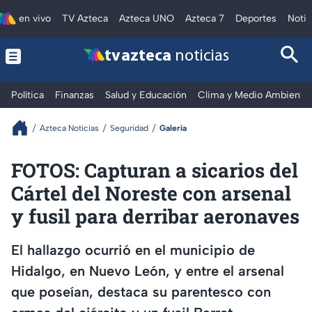
en vivo
TV Azteca
Azteca UNO
Azteca 7
Deportes
Notic
tv azteca
noticias
Política
Finanzas
Salud y Educación
Clima y Medio Ambiente
Azteca Noticias
Seguridad
Galería
FOTOS: Capturan a sicarios del
Cártel del Noreste con arsenal
y fusil para derribar aeronaves
El hallazgo ocurrió en el municipio de
Hidalgo, en Nuevo León, y entre el arsenal
que poseían, destaca su parentesco con