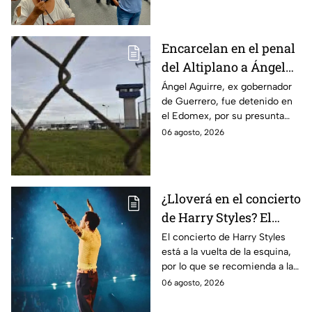
caso Ayotzinapa.
Encarcelan en el penal
del Altiplano a Ángel
Aguirre, ex gobernador
Ángel Aguirre, ex gobernador
de Guerrero, fue detenido en
de Guerrero por caso
el Edomex, por su presunta
Ayotzinapa
participación en la
06 agosto, 2026
desaparición de los 43
normalistas de Ayotzinapa.
¿Lloverá en el concierto
de Harry Styles? El
pronóstico del clima
El concierto de Harry Styles
está a la vuelta de la esquina,
para este viernes en
por lo que se recomienda a las
CDMX
y los fanáticos revisar el clima
06 agosto, 2026
en CDMX antes de salir de
casa.