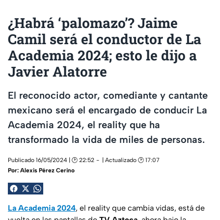
¿Habrá ‘palomazo’? Jaime
Camil será el conductor de La
Academia 2024; esto le dijo a
Javier Alatorre
El reconocido actor, comediante y cantante
mexicano será el encargado de conducir La
Academia 2024, el reality que ha
transformado la vida de miles de personas.
Publicado 16/05/2024 | 🕑 22:52
| Actualizado 🕑 17:07
Por:
Alexis Pérez Cerino
La Academia 2024
, el
reality
que cambia vidas, está de
vuelta en las pantallas de
TV Azteca
, ahora bajo la