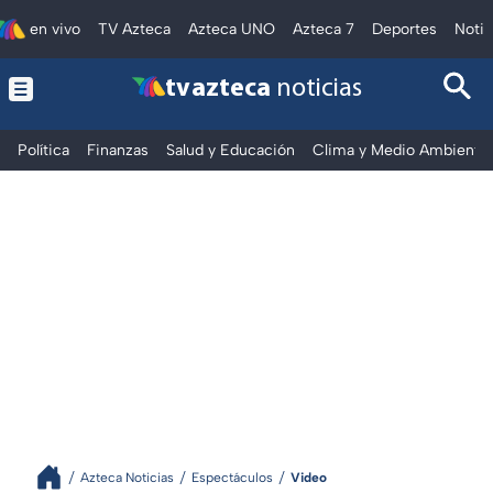
en vivo
TV Azteca
Azteca UNO
Azteca 7
Deportes
Notic
tv azteca
noticias
Política
Finanzas
Salud y Educación
Clima y Medio Ambiente
Azteca Noticias
Espectáculos
Video