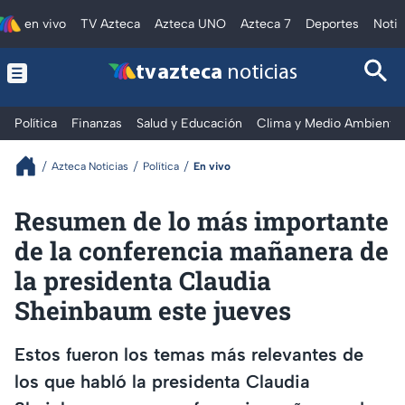
en vivo
TV Azteca
Azteca UNO
Azteca 7
Deportes
Notic
tv azteca
noticias
Política
Finanzas
Salud y Educación
Clima y Medio Ambiente
Azteca Noticias
Política
En vivo
Resumen de lo más importante
de la conferencia mañanera de
la presidenta Claudia
Sheinbaum este jueves
Estos fueron los temas más relevantes de
los que habló la presidenta Claudia