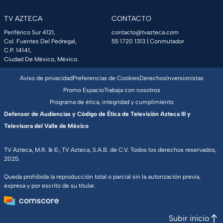
TV AZTECA
CONTACTO
Periférico Sur 4121,
contacto@tvazteca.com
Col. Fuentes Del Pedregal,
55 1720 1313
| Conmutador
C.P. 14141,
Ciudad De México, México.
Aviso de privacidad
Preferencias de Cookies
Derechos
Inversionistas
Promo Espacio
Trabaja con nosotros
Programa de ética, integridad y cumplimiento
Defensor de Audiencias y Código de Ética de Televisión Azteca III y
Televisora del Valle de México
TV Azteca, M.R. & ©, TV Azteca, S.A.B. de C.V. Todos los derechos reservados,
2025.
Queda prohibida la reproducción total o parcial sin la autorización previa,
expresa y por escrito de su titular.
Subir inicio