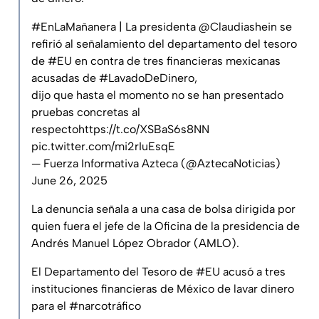
#EnLaMañanera
| La presidenta
@Claudiashein
se
refirió al señalamiento del departamento del tesoro
de
#EU
en contra de tres financieras mexicanas
acusadas de
#LavadoDeDinero
,
dijo que hasta el momento no se han presentado
pruebas concretas al
respecto
https://t.co/XSBaS6s8NN
pic.twitter.com/mi2rIuEsqE
— Fuerza Informativa Azteca (@AztecaNoticias)
June 26, 2025
La denuncia señala a una casa de bolsa dirigida por
quien fuera el jefe de la Oficina de la presidencia de
Andrés Manuel López Obrador (AMLO).
El Departamento del Tesoro de
#EU
acusó a tres
instituciones financieras de México de lavar dinero
para el
#narcotráfico