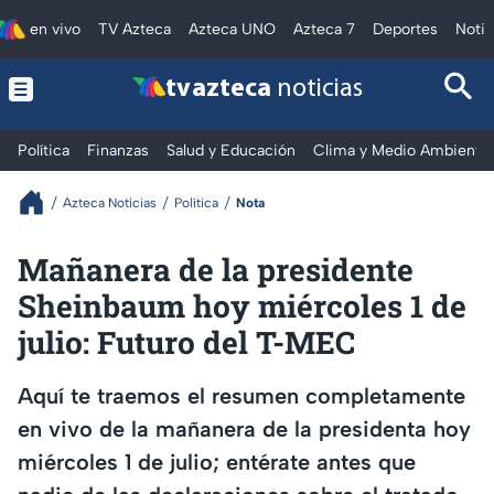
en vivo
TV Azteca
Azteca UNO
Azteca 7
Deportes
Notic
tv azteca
noticias
Política
Finanzas
Salud y Educación
Clima y Medio Ambiente
Azteca Noticias
Política
Nota
Mañanera de la presidente
Sheinbaum hoy miércoles 1 de
julio: Futuro del T-MEC
Aquí te traemos el resumen completamente
en vivo de la mañanera de la presidenta hoy
miércoles 1 de julio; entérate antes que