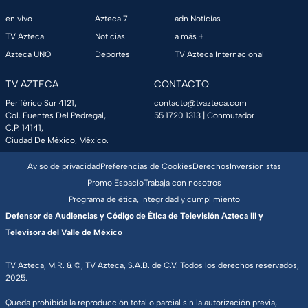
en vivo
Azteca 7
adn Noticias
TV Azteca
Noticias
a más +
Azteca UNO
Deportes
TV Azteca Internacional
TV AZTECA
CONTACTO
Periférico Sur 4121,
contacto@tvazteca.com
Col. Fuentes Del Pedregal,
55 1720 1313
| Conmutador
C.P. 14141,
Ciudad De México, México.
Aviso de privacidad
Preferencias de Cookies
Derechos
Inversionistas
Promo Espacio
Trabaja con nosotros
Programa de ética, integridad y cumplimiento
Defensor de Audiencias y Código de Ética de Televisión Azteca III y
Televisora del Valle de México
TV Azteca, M.R. & ©, TV Azteca, S.A.B. de C.V. Todos los derechos reservados,
2025.
Queda prohibida la reproducción total o parcial sin la autorización previa,