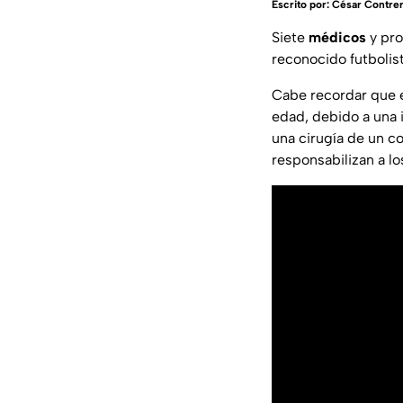
Escrito por:
César Contre
Siete
médicos
y pro
reconocido futbolis
Cabe recordar que e
edad, debido a una i
una cirugía de un c
responsabilizan a l