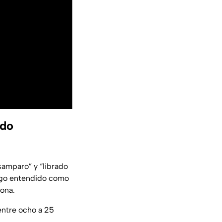
ndo
samparo” y “librado
cargo entendido como
ona.
entre ocho a 25