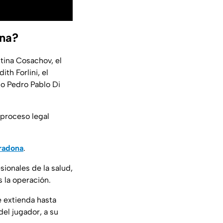
ona?
tina Cosachov, el
th Forlini, el
co Pedro Pablo Di
 proceso legal
radona
.
ionales de la salud,
 la operación.
e extienda hasta
del jugador, a su