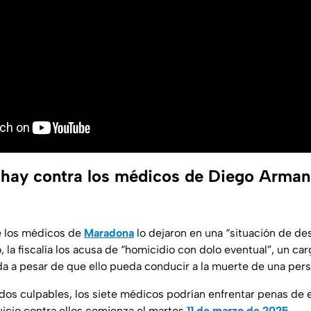
 hay contra los médicos de Diego Arma
ue los médicos de
Maradona
lo dejaron en una “situación de de
lo, la fiscalía los acusa de “homicidio con dolo eventual”, un 
a a pesar de que ello pueda conducir a la muerte de una pers
ados culpables, los siete médicos podrían enfrentar penas de 
juicio contra ellos comienza el martes
11 de marzo de 2025.