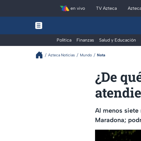
en vivo
TV Azteca
Aztec
Política
Finanzas
Salud y Educación
Azteca Noticias
Mundo
Nota
¿De qué
atendi
Al menos siete 
Maradona; podrí