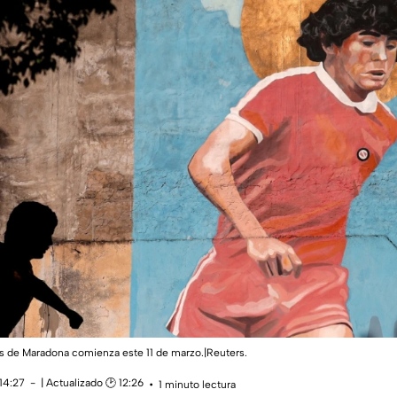
os de Maradona comienza este 11 de marzo.|Reuters.
14:27
| Actualizado 🕑 12:26
1 minuto lectura