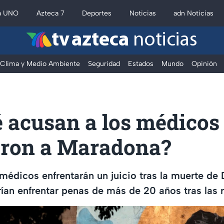
a UNO
Azteca 7
Deportes
Noticias
adn Noticias
tv azteca
noticias
Clima y Medio Ambiente
Seguridad
Estados
Mundo
Opinión
 acusan a los médicos
eron a Maradona?
médicos enfrentarán un juicio tras la muerte d
an enfrentar penas de más de 20 años tras las r