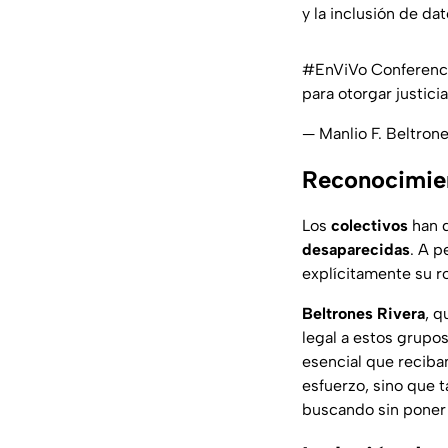
y la inclusión de da
#EnViVo
Conferencia
para otorgar justici
— Manlio F. Beltro
Reconocimien
Los
colectivos
han 
desaparecidas
. A p
explícitamente su ro
Beltrones Rivera
, q
legal a estos grup
esencial que reciba
esfuerzo, sino que 
buscando sin poner 