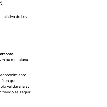
P)
.
niciativa de Ley
personas
aum
no menciona
 reconocimiento
stió en que es
lo validararía su
mitiéndoles seguir