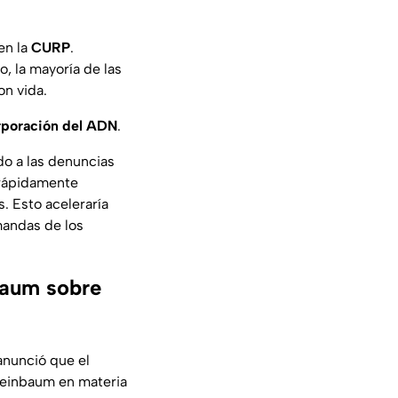
en la
CURP
.
, la mayoría de las
on vida.
rporación
del
ADN
.
do a las denuncias
 rápidamente
. Esto aceleraría
mandas de los
baum sobre
 anunció que el
Sheinbaum en materia