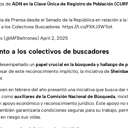
tos de
ADN en la Clave Única de Registro de Población (CUR
 de Prensa desde el Senado de la República en relación a la I
a a los Colectivos Buscadores.
https://t.co/FKKJ3WToit
nes (@MFBeltrones)
April 2, 2025
to a los colectivos de buscadores
desempeñado un
papel crucial en la búsqueda y hallazgo de 
esar de este reconocimiento implícito, la iniciativa de
Sheinb
l.
uien en febrero del año presentó una iniciativa que busca dar
os como
auxiliares de la Comisión Nacional de Búsqueda
, insi
n apoyo económico y reconocimiento jurídico. Este apoyo no so
también garantizaría condiciones seguras para su trabajo, per
en riesgo sus vidas.