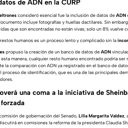
 datos de ADN en la CURP
eltrones
consideró esencial fue la inclusión de datos de
ADN
ocumento incluye fotografías y huellas dactilares. Sin embargo
das que son encontradas no están vivas; solo un 8% vuelve c
e restos humanos es un proceso lento y complicado sin la
inco
nes
propuso la creación de un banco de datos de
ADN
vincula
 esta manera, cualquier resto humano encontrado podría ser
te la comparación con ADN ya registrado en el banco de datos
el proceso de identificación, que es una de las principales de
dores.
verá una coma a la iniciativa de Shein
 forzada
 comisión de gobernación del Senado,
Lilia Margarita Valdez
,
iscutirá en comisiones la reforma de la presidenta Claudia 