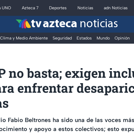
a UNO
Azteca 7
Deportes
Noticias
adn Noticias
tv azteca
noticias
Clima y Medio Ambiente
Seguridad
Estados
Mundo
Opinión
 no basta; exigen incl
ra enfrentar desapari
as
io Fabio Beltrones ha sido una de las voces má
ocimiento y apoyo a estos colectivos; esto exp