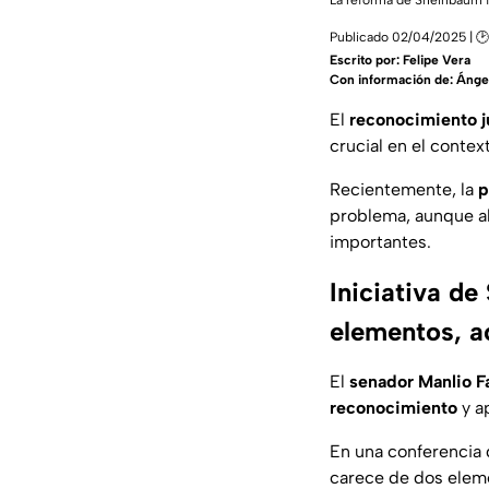
La reforma de Sheinbaum f
Publicado 02/04/2025 | 🕑
Escrito por:
Felipe Vera
Con información de: Ánge
El
reconocimiento j
crucial en el conte
Recientemente, la
p
problema, aunque al
importantes.
Iniciativa d
elementos, a
El
senador Manlio F
reconocimiento
y a
En una conferencia d
carece de dos eleme