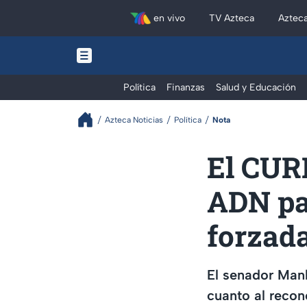
en vivo
TV Azteca
Aztec
Política
Finanzas
Salud y Educación
Azteca Noticias
Política
Nota
El CURP
ADN pa
forzad
El senador Manl
cuanto al recon