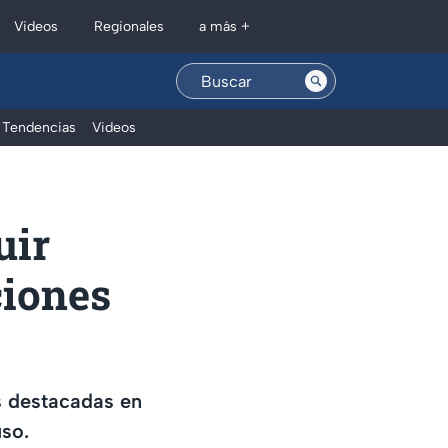
Regionales
Videos
a más +
Tendencias
Videos
uir
ciones
s destacadas en
uso.