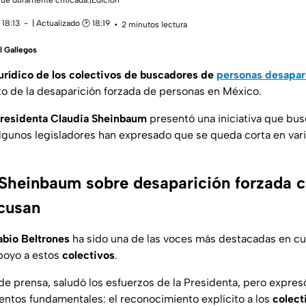
ue duramente criticada.|Edición
 18:13
| Actualizado 🕑 18:19
2 minutos lectura
l Gallegos
urídico de los colectivos de buscadores de
personas desapar
xto de la desaparición forzada de personas en México.
residenta Claudia Sheinbaum
presentó una iniciativa que bus
gunos legisladores han expresado que se queda corta en var
e Sheinbaum sobre desaparición forzada 
cusan
abio Beltrones
ha sido una de las voces más destacadas en cu
poyo a estos
colectivos
.
e prensa, saludó los esfuerzos de la Presidenta, pero expresó 
ntos fundamentales: el reconocimiento explícito a los
colect