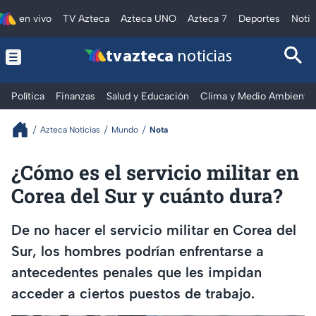
en vivo
TV Azteca
Azteca UNO
Azteca 7
Deportes
Notic
tv azteca
noticias
Política
Finanzas
Salud y Educación
Clima y Medio Ambiente
Azteca Noticias
Mundo
Nota
¿Cómo es el servicio militar en
Corea del Sur y cuánto dura?
De no hacer el servicio militar en Corea del
Sur, los hombres podrían enfrentarse a
antecedentes penales que les impidan
acceder a ciertos puestos de trabajo.