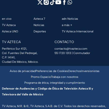
en vivo
Azteca 7
adn Noticias
TV Azteca
Noticias
a más +
Azteca UNO
Deportes
TV Azteca Internacional
TV AZTECA
CONTACTO
Periférico Sur 4121,
contacto@tvazteca.com
Col. Fuentes Del Pedregal,
55 1720 1313
| Conmutador
C.P. 14141,
Ciudad De México, México.
Aviso de privacidad
Preferencias de Cookies
Derechos
Inversionistas
Promo Espacio
Trabaja con nosotros
Programa de ética, integridad y cumplimiento
Defensor de Audiencias y Código de Ética de Televisión Azteca III y
Televisora del Valle de México
TV Azteca, M.R. & ©, TV Azteca, S.A.B. de C.V. Todos los derechos reservados,