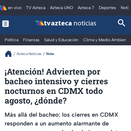
en vivo
TV Azteca
Azteca UNO
Azteca 7
Deportes
Notic
tv azteca
noticias
Política
Finanzas
Salud y Educación
Clima y Medio Ambiente
Azteca Noticias
Nota
¡Atención! Advierten por
bacheo intensivo y cierres
nocturnos en CDMX todo
agosto, ¿dónde?
Más allá del bacheo: los cierres en CDMX
responden a un aumento alarmante de