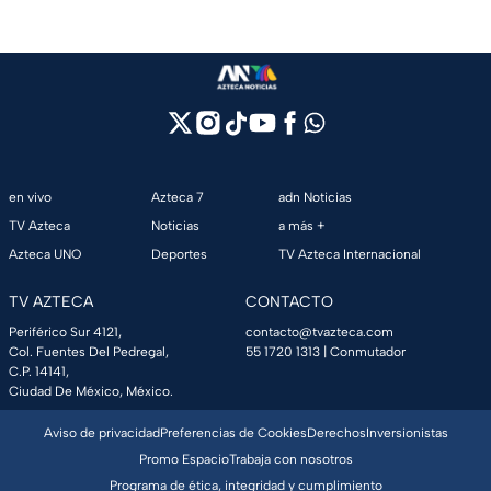
en vivo
Azteca 7
adn Noticias
TV Azteca
Noticias
a más +
Azteca UNO
Deportes
TV Azteca Internacional
TV AZTECA
CONTACTO
Periférico Sur 4121,
contacto@tvazteca.com
Col. Fuentes Del Pedregal,
55 1720 1313
| Conmutador
C.P. 14141,
Ciudad De México, México.
Aviso de privacidad
Preferencias de Cookies
Derechos
Inversionistas
Promo Espacio
Trabaja con nosotros
Programa de ética, integridad y cumplimiento