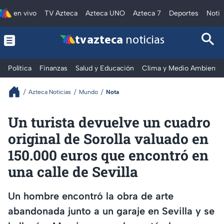
en vivo
TV Azteca
Azteca UNO
Azteca 7
Deportes
Notic
tv azteca
noticias
Política
Finanzas
Salud y Educación
Clima y Medio Ambiente
Azteca Noticias
Mundo
Nota
Un turista devuelve un cuadro
original de Sorolla valuado en
150.000 euros que encontró en
una calle de Sevilla
Un hombre encontró la obra de arte
abandonada junto a un garaje en Sevilla y se