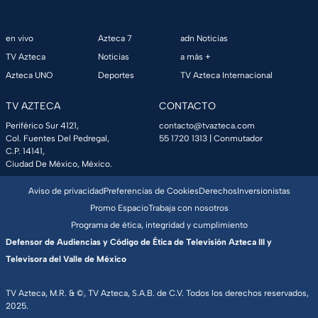
en vivo
Azteca 7
adn Noticias
TV Azteca
Noticias
a más +
Azteca UNO
Deportes
TV Azteca Internacional
TV AZTECA
CONTACTO
Periférico Sur 4121,
contacto@tvazteca.com
Col. Fuentes Del Pedregal,
55 1720 1313
| Conmutador
C.P. 14141,
Ciudad De México, México.
Aviso de privacidad
Preferencias de Cookies
Derechos
Inversionistas
Promo Espacio
Trabaja con nosotros
Programa de ética, integridad y cumplimiento
Defensor de Audiencias y Código de Ética de Televisión Azteca III y
Televisora del Valle de México
TV Azteca, M.R. & ©, TV Azteca, S.A.B. de C.V. Todos los derechos reservados,
2025.