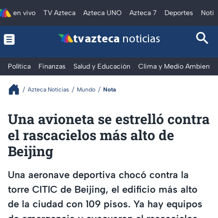
en vivo
TV Azteca
Azteca UNO
Azteca 7
Deportes
Notic
tv azteca
noticias
Política
Finanzas
Salud y Educación
Clima y Medio Ambiente
Azteca Noticias
Mundo
Nota
Una avioneta se estrelló contra
el rascacielos más alto de
Beijing
Una aeronave deportiva chocó contra la
torre CITIC de Beijing, el edificio más alto
de la ciudad con 109 pisos. Ya hay equipos