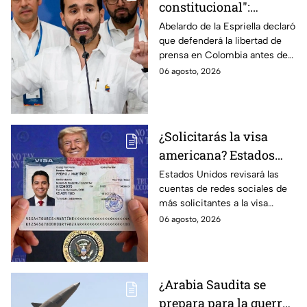
constitucional":
Abelardo de la
Abelardo de la Espriella declaró
que defenderá la libertad de
Espriella promete
prensa en Colombia antes de
defender la libertad de
asumir su cargo como
06 agosto, 2026
prensa en Colombia
presidente.
¿Solicitarás la visa
americana? Estados
Unidos revisará las
Estados Unidos revisará las
cuentas de redes sociales de
redes sociales de estos
más solicitantes a la visa
solicitantes
americana.
06 agosto, 2026
¿Arabia Saudita se
prepara para la guerra?