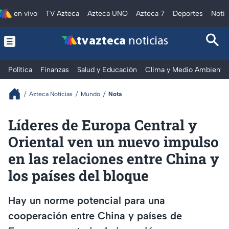
en vivo
TV Azteca
Azteca UNO
Azteca 7
Deportes
Notic
tv azteca
noticias
Política
Finanzas
Salud y Educación
Clima y Medio Ambiente
Azteca Noticias
Mundo
Nota
Líderes de Europa Central y
Oriental ven un nuevo impulso
en las relaciones entre China y
los países del bloque
Hay un norme potencial para una
cooperación entre China y países de