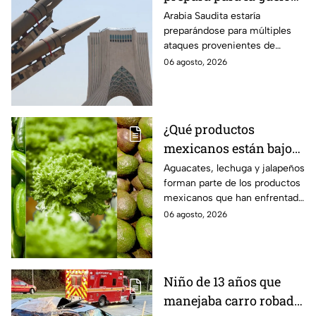
Esperan ataques de
Arabia Saudita estaría
preparándose para múltiples
grupos armados de tres
ataques provenientes de
países
grupos armados de tres países.
06 agosto, 2026
¿Qué productos
mexicanos están bajo
la lupa de Estados
Aguacates, lechuga y jalapeños
forman parte de los productos
Unidos? Aguacates,
mexicanos que han enfrentado
lechuga y jalapeños
restricciones o
06 agosto, 2026
encabezan la lista
cuestionamientos en Estados
Unidos. Te decimos por qué.
Niño de 13 años que
manejaba carro robado