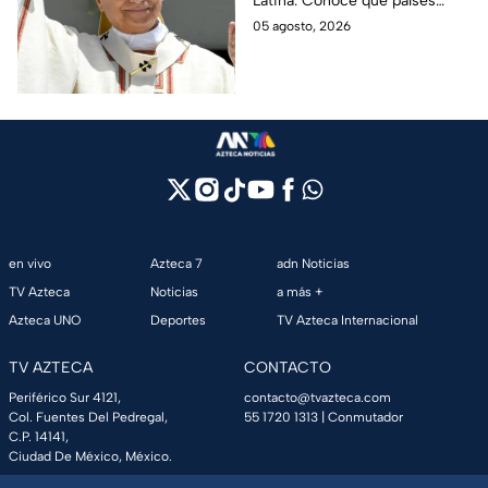
Latina. Conoce qué países
están en su agenda y si
05 agosto, 2026
México forma parte del
recorrido del pontífice.
en vivo
Azteca 7
adn Noticias
TV Azteca
Noticias
a más +
Azteca UNO
Deportes
TV Azteca Internacional
TV AZTECA
CONTACTO
Periférico Sur 4121,
contacto@tvazteca.com
Col. Fuentes Del Pedregal,
55 1720 1313
| Conmutador
C.P. 14141,
Ciudad De México, México.