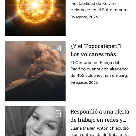
inestabilidad de Kelvin-
Hawái: explica las
Helmholtz en el Sol: diminutos
tormentas solares que
remolinos que explicarían el
06 agosto, 2026
afectan a la Tierra
origen de las tormentas
solares.
¿Y el ‘Popocatépetl’?
Los volcanes más
activos del Cinturón de
El Cinturón de Fuego del
Pacífico cuenta con alrededor
Fuego
de 452 volcanes; sin embargo,
solo algunos de ellos presentan
06 agosto, 2026
una intensa actividad
volcánica.
Respondió a una oferta
de trabajo en redes y
nunca volvió: La
Juana Mailén Antonich acudió
a una entrevista de trabajo tras