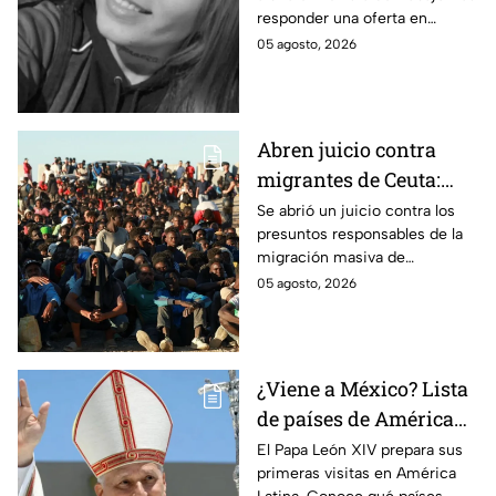
historia detrás del
responder una oferta en
feminicidio de Juana
Facebook; fue hallada sin vida
05 agosto, 2026
Mailén Antonich
en Mar del Plata; ya hay dos
detenidos por feminicidio.
Abren juicio contra
migrantes de Ceuta:
Son acusados de
Se abrió un juicio contra los
presuntos responsables de la
provocar éxodo de más
migración masiva de
de 70 mil personas
Marruecos a España en la
05 agosto, 2026
ciudad de Ceuta.
¿Viene a México? Lista
de países de América
Latina que el Papa León
El Papa León XIV prepara sus
primeras visitas en América
XIV visitará