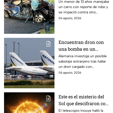
provoca brutal
Un menor de 13 años manejaba
un carro con reporte de robo y
accidente; hay un
se impactó contra otro
muerto y heridos de
vehículo en Maryland, Estados
06 agosto, 2026
gravedad
Unidos.
Encuentran dron con
una bomba en un
aeropuerto de
Alemania investiga un posible
sabotaje extranjero tras hallar
Alemania: no explotó
un dron cargado con
por falla técnica
explosivos en el aeropuerto de
06 agosto, 2026
Leipzig/Halle, cerca de un
avión ucraniano.
Este es el misterio del
Sol que descifraron con
un telescopio en
El telescopio Inouye halló la