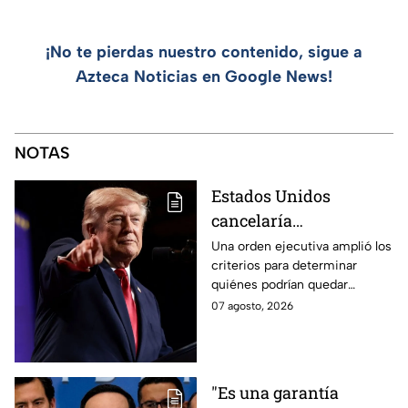
¡No te pierdas nuestro contenido, sigue a
Azteca Noticias en Google News!
NOTAS
Estados Unidos
cancelaría
nacionalidad por
Una orden ejecutiva amplió los
criterios para determinar
nacimiento del líder
quiénes podrían quedar
del CJNG
excluidos de la nacionalidad
07 agosto, 2026
estadounidense por
nacimiento.
"Es una garantía