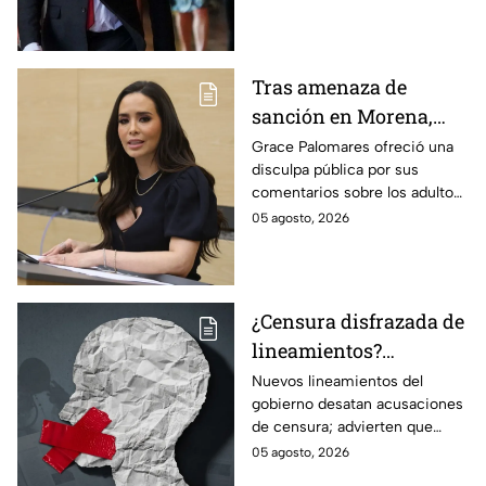
presuntos actos anticipados
de campaña.
Tras amenaza de
sanción en Morena,
Grace Palomares pide
Grace Palomares ofreció una
disculpa pública por sus
perdón a adultos
comentarios sobre los adultos
mayores
mayores y aseguró que acatará
05 agosto, 2026
la resolución de Morena sobre
su futuro político.
¿Censura disfrazada de
lineamientos?
Gobierno podría
Nuevos lineamientos del
gobierno desatan acusaciones
decidir qué es verdad y
de censura; advierten que
qué mentira; advierte
permitirían decidir qué es
05 agosto, 2026
Maru Campos
verdad o mentira y sancionar a