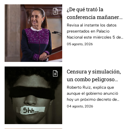
Presupuesto.
¿De qué trató la
conferencia mañanera
este miércoles 5 de
Revisa al instante los datos
presentados en Palacio
agosto? Resumen EN
Nacional este miércoles 5 de
VIVO
agosto. Entérate de los
05 agosto, 2026
acuerdos del gobierno y las
respuestas de la presidente en
vivo.
Censura y simulación,
un combo peligroso
desde el poder a la
Roberto Ruiz, explica que
aunque el gobierno anunció
sociedad
hoy un próximo decreto de
transparencia, en los hechos
04 agosto, 2026
se trata de solapar la opacidad
y vaticina censura.