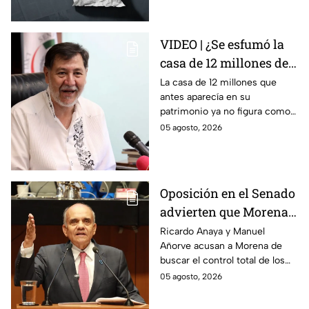
medios críticos.
VIDEO | ¿Se esfumó la
casa de 12 millones de
Noroña? Esto
La casa de 12 millones que
antes aparecía en su
respondió sobre su
patrimonio ya no figura como
declaración
inmueble en su declaración.
05 agosto, 2026
patrimonial 2026
Noroña asegura que todo se
explica por el crédito.
Oposición en el Senado
advierten que Morena
busca silenciar a la
Ricardo Anaya y Manuel
Añorve acusan a Morena de
prensa como en
buscar el control total de los
Venezuela, Cuba y
medios con nuevos
05 agosto, 2026
Nicaragua
lineamientos de censura.