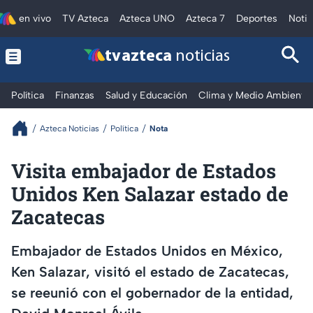
en vivo
TV Azteca
Azteca UNO
Azteca 7
Deportes
Notic
tv azteca
noticias
Política
Finanzas
Salud y Educación
Clima y Medio Ambiente
Azteca Noticias
Política
Nota
Visita embajador de Estados
Unidos Ken Salazar estado de
Zacatecas
Embajador de Estados Unidos en México,
Ken Salazar, visitó el estado de Zacatecas,
se reeunió con el gobernador de la entidad,