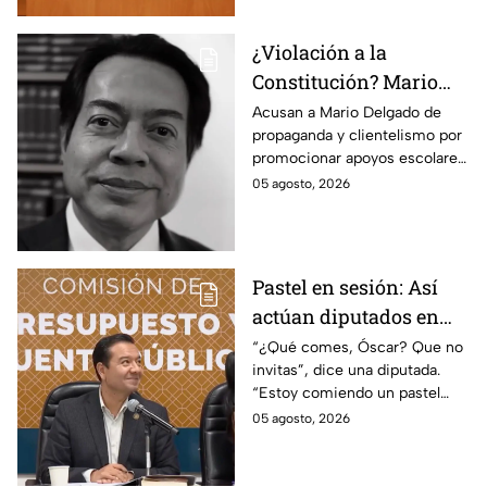
¿Violación a la
Constitución? Mario
Delgado usa la beca
Acusan a Mario Delgado de
propaganda y clientelismo por
Rita Cetina para hacer
promocionar apoyos escolares
propaganda
como un “favor” del gobierno.
05 agosto, 2026
Pastel en sesión: Así
actúan diputados en
Comisión de
“¿Qué comes, Óscar? Que no
invitas”, dice una diputada.
Presupuesto
“Estoy comiendo un pastel
muy rico”, responde Óscar
05 agosto, 2026
Bautista del PVEM. Así el
actuar de los legisladores en
plena Comisión de