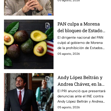
05 agosto, 2026
buscarán un amparo para que
continúe su proceso en prisión
domiciliaria.
PAN culpa a Morena
del bloqueo de Estados
Unidos al aguacate de
El dirigente nacional del PAN
culpó al gobierno de Morena
Michoacán
de la prohibición de Estados
Unidos para exportar aguacate
05 agosto, 2026
de Michoacán.
Andy López Beltrán y
Andrea Chávez, en la
mira del PRI por
El PRI anunció que presentará
denuncias ante el INE contra
presuntos actos
Andy López Beltrán y Andrea
anticipados de
Chávez, al acusarlos de realizar
05 agosto, 2026
campaña