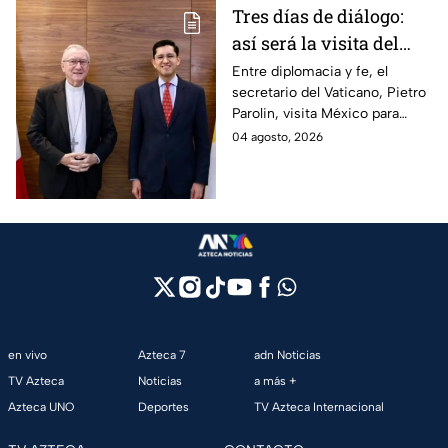
Tres días de diálogo:
así será la visita del
secretario del Vaticano
Entre diplomacia y fe, el
secretario del Vaticano, Pietro
a México
Parolin, visita México para
reunirse con autoridades y
04 agosto, 2026
abordar temas de la relación
bilateral.
en vivo
Azteca 7
adn Noticias
TV Azteca
Noticias
a más +
Azteca UNO
Deportes
TV Azteca Internacional