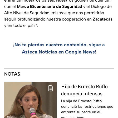
enfrentan nuestros países. Nuestros gobiernos cuentan
con el
Marco Bicentenario de Seguridad
y el Diálogo de
Alto Nivel de Seguridad, mismos que nos permitirán
seguir profundizando nuestra cooperación en
Zacatecas
y en todo el país”.
¡No te pierdas nuestro contenido, sigue a
Azteca Noticias en Google News!
NOTAS
Hija de Ernesto Ruffo
denuncia intensas
restricciones en el
La hija de Ernesto Ruffo
denunció las restricciones que
Altiplano; buscan que
enfrenta su padre en el
salga del penal
Altiplano y anunció que