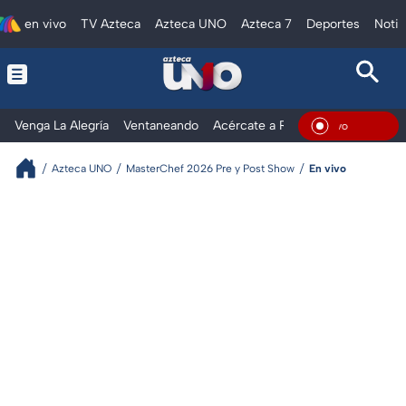
en vivo
TV Azteca
Azteca UNO
Azteca 7
Deportes
Notic
Venga La Alegría
Ventaneando
Acércate a Rocío
Al Extremo
En Vivo
Azteca UNO
MasterChef 2026 Pre y Post Show
En vivo