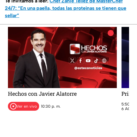
Te invitamos a leer:
Chef Zahie Téllez de MasterChef
24/7: “En una paella, todas las proteínas se tienen que
sellar”
Hechos con Javier Alatorre
Prime
5:50 a. 
Ver en vivo
10:30 p. m.
6 AGO