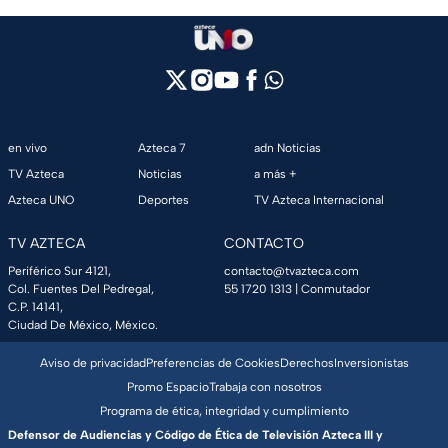
en vivo
Azteca 7
adn Noticias
TV Azteca
Noticias
a más +
Azteca UNO
Deportes
TV Azteca Internacional
TV AZTECA
CONTACTO
Periférico Sur 4121,
contacto@tvazteca.com
Col. Fuentes Del Pedregal,
55 1720 1313
| Conmutador
C.P. 14141,
Ciudad De México, México.
Aviso de privacidad
Preferencias de Cookies
Derechos
Inversionistas
Promo Espacio
Trabaja con nosotros
Programa de ética, integridad y cumplimiento
Defensor de Audiencias y Código de Ética de Televisión Azteca III y