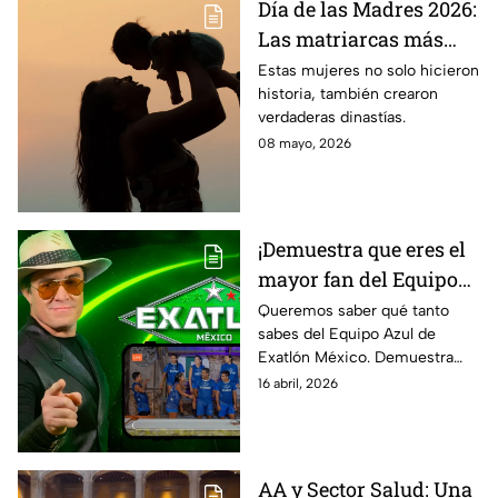
Día de las Madres 2026:
Las matriarcas más
famosas de México,
Estas mujeres no solo hicieron
historia, también crearon
líderes de dinastías
verdaderas dinastías.
08 mayo, 2026
¡Demuestra que eres el
mayor fan del Equipo
Azul y llévate un
Queremos saber qué tanto
sabes del Equipo Azul de
premio!
Exatlón México. Demuestra
que eres el mayor fan y llévate
16 abril, 2026
un smartphone.
AA y Sector Salud: Una