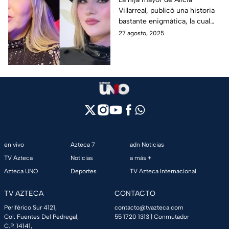
Villarreal, publicó una historia
enterarse de su nueva
bastante enigmática, la cual
relación
fue relacionada con la
27 agosto, 2025
situación sentimental de su
mamá.
en vivo
Azteca 7
adn Noticias
TV Azteca
Noticias
a más +
Azteca UNO
Deportes
TV Azteca Internacional
TV AZTECA
CONTACTO
Periférico Sur 4121,
contacto@tvazteca.com
Col. Fuentes Del Pedregal,
55 1720 1313
| Conmutador
C.P. 14141,