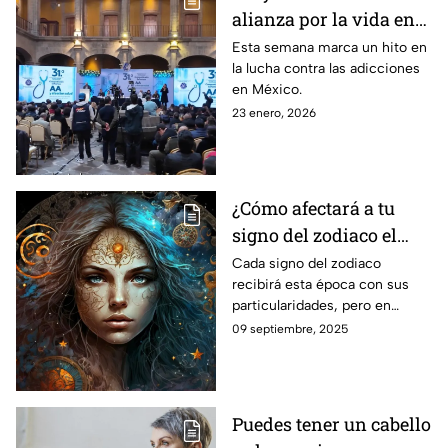
alianza por la vida en
la 31ª Semana Nacional
Esta semana marca un hito en
la lucha contra las adicciones
de Información.
en México.
23 enero, 2026
¿Cómo afectará a tu
signo del zodiaco el
Urano retrógado en
Cada signo del zodiaco
recibirá esta época con sus
Géminis?
particularidades, pero en
general las personas tendrán
09 septiembre, 2025
que adaptarse y ser hábiles
para el cambio.
Puedes tener un cabello