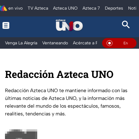
en vivo
TV Azteca
Azteca UNO
Azteca 7
Deportes
Notic
Venga La Alegría
Ventaneando
Acércate a Rocío
Al Extremo
En Vivo
Redacción Azteca UNO
Redacción Azteca UNO te mantiene informado con las
últimas noticias de Azteca UNO, y la información más
relevante del mundo de los espectáculos, famosos,
realities, tendencias y más.