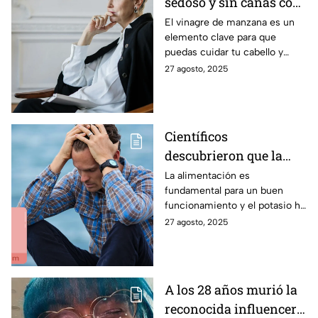
sedoso y sin canas con
ayuda de un
El vinagre de manzana es un
elemento clave para que
ingrediente de cocina
puedas cuidar tu cabello y
dejarlo sin canas.
27 agosto, 2025
Científicos
descubrieron que la
ingesta de potasio
La alimentación es
fundamental para un buen
podría tratar la
funcionamiento y el potasio ha
depresión
desmostrado influir
27 agosto, 2025
positivamente en la depresión.
A los 28 años murió la
reconocida influencer