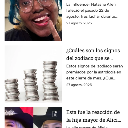
Natasha Allen, tras
La influencer Natasha Allen
falleció el pasado 22 de
luchar con una
agosto, tras luchar durante
enfermedad mortal
cinco años contra un cáncer
27 agosto, 2025
agresivo y mortal.
¿Cuáles son los signos
del zodiaco que se
volverán millonarios
Estos signos del zodiaco serán
premiados por la astrología en
los últimos días de
este cierre de mes. ¿Qué
agosto?
deben hacer para recibir lo que
27 agosto, 2025
el universo les tiene
preparado?
Esta fue la reacción de
la hija mayor de Alicia
Villarreal, tras
La hija mayor de Alicia