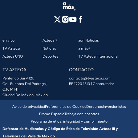
en vivo
Azteca 7
adn Noticias
TV Azteca
Noticias
a más+
Azteca UNO
Deportes
TV Azteca Internacional
TV AZTECA
CONTACTO
Periférico Sur 4121,
contacto@tvazteca.com
Col. Fuentes Del Pedregal,
55 1720 1313
| Conmutador
C.P. 14141,
Ciudad De México, México.
Aviso de privacidad
Preferencias de Cookies
Derechos
Inversionistas
Promo Espacio
Trabaja con nosotros
Programa de ética, integridad y cumplimiento
Defensor de Audiencias y Código de Ética de Televisión Azteca III y
Televisora del Valle de México