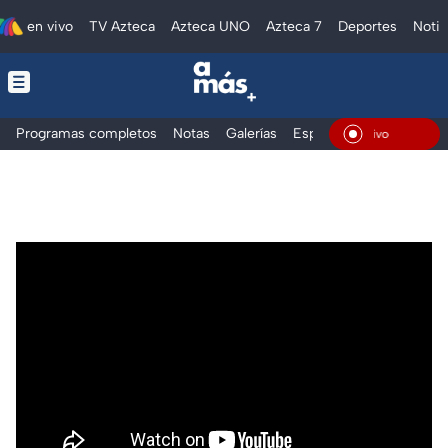
en vivo
TV Azteca
Azteca UNO
Azteca 7
Deportes
Notic
Programas completos
Notas
Galerías
Especiales
En Vivo